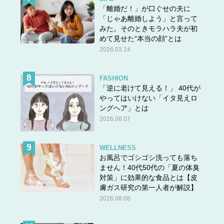
「離婚だ！」が口ぐせの夫に
「じゃあ離婚しよう」と言って
みた。そのときモラハラ夫が初
めて見せた“本当の顔”とは
2026.03.14
FASHION
「逆に老けて見える！」 40代が
やってはいけない「イタ見えロ
ングヘア」とは
2026.08.07
WELLNESS
お風呂でゴシゴシ洗っても落ち
ません！40代50代の「夏の体臭
対策」に効果的な食品とは【皮
膚ガス研究の第一人者が解説】
2026.08.06