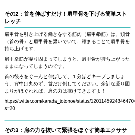
その2：首を伸ばすだけ！肩甲骨を下げる簡単スト
レッチ
肩甲骨を引き上げる働きをする筋肉（肩甲拳筋）は、頚骨
（首の骨）と肩甲骨を繋いでいて、縮まることで肩甲骨を
持ち上げます。
肩甲挙筋が凝り固まってしまうと、肩甲骨が持ち上がった
ままになってしまうのです。
首の後ろをぐーんと伸ばして、１分ほどキープしましょ
う。背中は丸めず、首だけ倒してください。余計な凝り固
まりがほぐれれば、肩の力は抜けてきますよ！
https://twitter.com/karada_totonoe/status/120114592434647
s=20
その3：肩の力を抜いて緊張をほぐす簡単エクササ