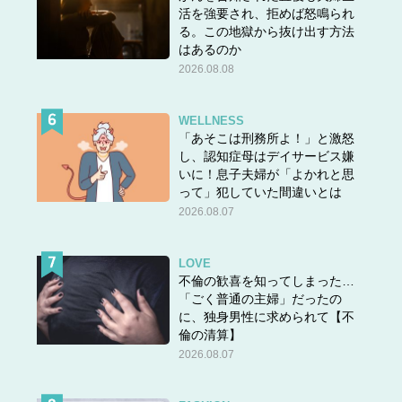
活を強要され、拒めば怒鳴られ
る。この地獄から抜け出す方法
はあるのか
2026.08.08
WELLNESS
「あそこは刑務所よ！」と激怒
し、認知症母はデイサービス嫌
いに！息子夫婦が「よかれと思
って」犯していた間違いとは
2026.08.07
LOVE
不倫の歓喜を知ってしまった…
「ごく普通の主婦」だったの
に、独身男性に求められて【不
倫の清算】
2026.08.07