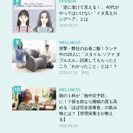
FASHION
「逆に老けて見える！」 40代が
やってはいけない「イタ見えロ
ングヘア」とは
2026.08.07
WELLNESS
突撃・弊社のお昼ご飯！ランチ
中の20人に「スタイル ソファ ダ
ブルエル」試座してもらったと
ころ「わかったこと」とは！？
2026.07.10
[PR]
WELLNESS
朝の１杯が「熱中症予防」
に！？寝る前なら睡眠の質も高
める「ほぼ完全栄養食」の飲み
物とは？【管理栄養士が教え
る】
2026.08.08