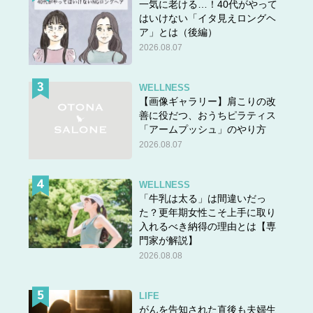
一気に老ける…！40代がやって
はいけない「イタ見えロングヘ
ア」とは（後編）
2026.08.07
WELLNESS
【画像ギャラリー】肩こりの改
善に役だつ、おうちピラティス
「アームプッシュ」のやり方
2026.08.07
WELLNESS
「牛乳は太る」は間違いだっ
た？更年期女性こそ上手に取り
入れるべき納得の理由とは【専
門家が解説】
2026.08.08
LIFE
がんを告知された直後も夫婦生