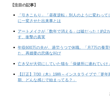
【注目の記事】
「引きこもり」「昼夜逆転」別人のように変わって
に一変させた出来事とは
アートメイクが「数年で消える」は嘘だった！約2
す、衝撃の真実
年収600万の夫が、過労うつで休職。「月7万の養
た、再婚妻の悲痛な叫び
View this post on Instagram
亡き父が大切にしていた猫を「保健所に連れていけ
【訂正】7/30（木）19時～インスタライブで「更
期、どんな感じで始まってる？」