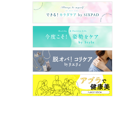
ナ世代
です。