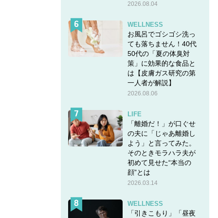
2026.08.04
WELLNESS
お風呂でゴシゴシ洗っ
ても落ちません！40代
50代の「夏の体臭対
策」に効果的な食品と
は【皮膚ガス研究の第
一人者が解説】
2026.08.06
LIFE
「離婚だ！」が口ぐせ
の夫に「じゃあ離婚し
よう」と言ってみた。
そのときモラハラ夫が
初めて見せた“本当の
顔”とは
2026.03.14
WELLNESS
「引きこもり」「昼夜