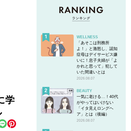
WELLNESS
「あそこは刑務所
よ！」と激怒し、認知
症母はデイサービス嫌
いに！息子夫婦が「よ
かれと思って」犯して
いた間違いとは
2026.08.07
BEAUTY
一気に老ける…！40代
に学
がやってはいけない
「イタ見えロングヘ
ル
ア」とは（後編）
2026.08.07