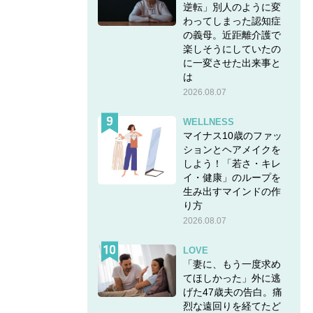
逆転」別人のように変
わってしまった認知症
の義母。近距離介護で
楽しそうにしていたの
に一変させた出来事と
は
2026.08.07
K」
WELLNESS
マイナス10歳のファッ
ションとヘアメイクを
の投稿
しよう！「若さ・キレ
イ・健康」のループを
生み出すマインドの作
り方
2026.08.07
LOVE
ヘアア
「妻に、もう一度求め
てほしかった」外に逃
げた47歳夫の告白。痛
。
烈な遠回りを経てたど