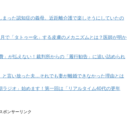
しまった認知症の義母。近距離介護で楽しそうにしていたの
カ月で「タトゥー化」する皮膚のメカニズムとは？医師が明か
育費」が払えない！裁判所からの「履行勧告」に追い詰められ
」と言い放った夫…それでも妻が離婚できなかった理由とは
年期ラジオ」始めます！第一回は「リアルタイム40代の更年
スポンサーリンク