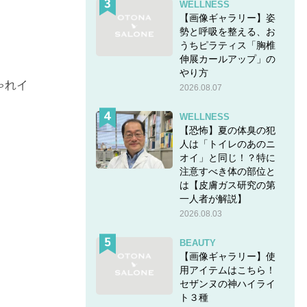
WELLNESS
【画像ギャラリー】姿
勢と呼吸を整える、お
うちピラティス「胸椎
伸展カールアップ」の
やり方
ゃれイ
2026.08.07
WELLNESS
【恐怖】夏の体臭の犯
人は「トイレのあのニ
オイ」と同じ！？特に
注意すべき体の部位と
は【皮膚ガス研究の第
一人者が解説】
2026.08.03
BEAUTY
【画像ギャラリー】使
用アイテムはこちら！
セザンヌの神ハイライ
ト３種