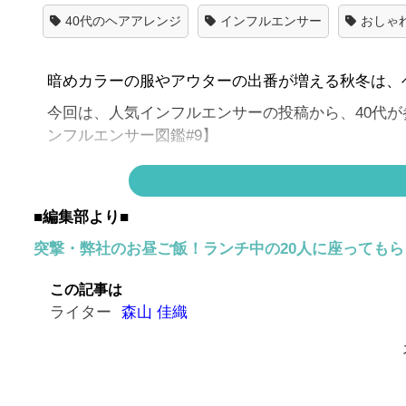
40代のヘアアレンジ
インフルエンサー
おしゃ
暗めカラーの服やアウターの出番が増える秋冬は、
今回は、人気インフルエンサーの投稿から、40代
ンフルエンサー図鑑#9】
＊
連載一覧
■編集部より■
YU-Uさんって、どんな人？
突撃・弊社のお昼ご飯！ランチ中の20人に座っても
この記事は
ライター
森山 佳織