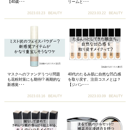
【40歳･･･
リームと･･･
2023.03.23
BEAUTY
2023.03.22
BEAUTY
マスクへのファンデうつり問題
40代のたるみ肌に自然な凹凸感
も花粉対策にも期待!? 画期的な
を取り戻す、注目コスメとは？
新感覚･･･
【ジバン･･･
2023.03.16
BEAUTY
2023.03.09
BEAUTY