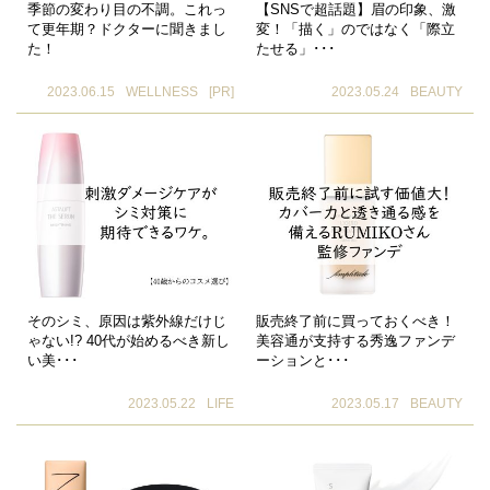
季節の変わり目の不調。これっ
【SNSで超話題】眉の印象、激
て更年期？ドクターに聞きまし
変！「描く」のではなく「際立
た！
たせる」･･･
2023.06.15
WELLNESS
[PR]
2023.05.24
BEAUTY
そのシミ、原因は紫外線だけじ
販売終了前に買っておくべき！
ゃない!? 40代が始めるべき新し
美容通が支持する秀逸ファンデ
い美･･･
ーションと･･･
2023.05.22
LIFE
2023.05.17
BEAUTY