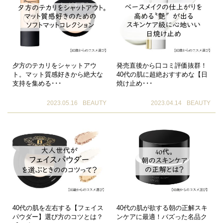
夕方のテカリをシャットアウ
発売直後から口コミ評価抜群！
ト。マット質感好きから絶大な
40代の肌に超絶おすすめな【日
支持を集める･･･
焼け止め･･･
2023.05.16
BEAUTY
2023.04.14
BEAUTY
40代の肌を左右する【フェイス
40代の肌が欲する朝の正解スキ
パウダー】選び方のコツとは？
ンケアに最適！バズった名品ク