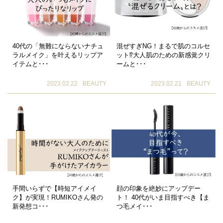
40代の「無難にならないナチュ
混ぜすぎNG！まるで肌のコルセ
ラルメイク」を叶えるリップア
ット⁉大人肌のための新感覚クリ
イテムと･･･
ームと･･･
2023.02.22
BEAUTY
2023.02.21
BEAUTY
手間いらずで【時短アイメイ
顔の印象を絶妙にアップデー
ク】が実現！RUMIKOさん発の
ト！ 40代がいま目指すべき【ま
新発想コ･･･
つ毛メイ･･･