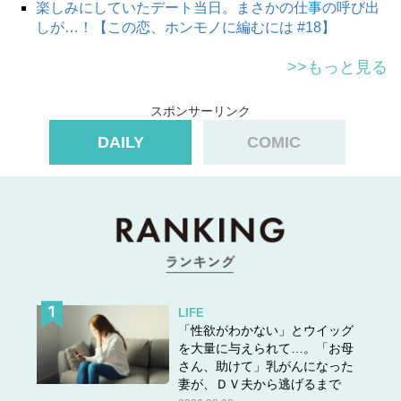
です。まずはお札。病院などでスムーズに支払えるように
楽しみにしていたデート当日。まさかの仕事の呼び出
と、1000円札の束。配慮は素晴らしいのですが、束では
しが…！【この恋、ホンモノに編むには #18】
必要ありませんよ！ 通っている病院であれば、毎回の支
>>もっと見る
払い金額もおおよそわかっているはず。
そして小銭。重たいしかさばるのに、ないと不安になっち
スポンサーリンク
ゃう小銭！ でもそれ……あんまり使う機会がないから、
DAILY
COMIC
たまっていってるんじゃありませんか？
時代はキャッシュレス。還元がありますから、食料品はで
きるだけキャッシュレスで買いたいですね。喉が渇いたと
しても、コンビニも自販機もキャッシュレス対応です。
現金は、キャッシュレス決済不可の病院や格安店などで支
払うために、少しだけ持っていればいいんです。オバサン
財布は、現金決済時代の名残ともいえます。
LIFE
時代に対応することは、荷物を軽くすることなんです！
「性欲がわかない」とウイッグ
を大量に与えられて…。「お母
さん、助けて」乳がんになった
妻が、ＤＶ夫から逃げるまで
オバサン財布の中身2：お守りいっぱい