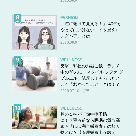
2026.08.07
クレカの所持枚数が多いと、ポイントサービスがバラけて
うまく運用できません。実績もバラけて限度額が上がら
FASHION
ず、大きな買い物の時に困ることも。また、初年度は会費
「逆に老けて見える！」 40代が
無料だけど、実は翌年から年会費がかかっていて、知らず
やってはいけない「イタ見えロ
ングヘア」とは
に引き落とされているかもしれませんよ！
2026.08.07
カードコーナーにクレカぎっしりのお財布がチラ見えする
と、お金の管理がうまくない人のように見えちゃうかもし
WELLNESS
れませんよ。
突撃・弊社のお昼ご飯！ランチ
中の20人に「スタイル ソファ ダ
また、ポイントカードはお得なものも多いですが、あっち
ブルエル」試座してもらったと
でもこっちでもとりあえず作って、いつその店に行くかわ
ころ「わかったこと」とは！？
からないから全部持ち歩く……っていうのはNG！ その
2026.07.10
[PR]
使わないカードが、財布を重く厚くしています。
その日に行く予定のお店のカードを持ち歩く、アプリに移
WELLNESS
行できるならそうしておくなどの工夫を！
朝の１杯が「熱中症予防」
に！？寝る前なら睡眠の質も高
める「ほぼ完全栄養食」の飲み
物とは？【管理栄養士が教え
オバサン財布の中身4：レシートやサービス券など