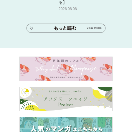
る】
紙類
2026.08.08
レシート、サービス券といった紙類は、オバサン財布の代
表的中身です。
その紙類が邪魔になってレジでのスムーズな支払いができ
なくなり、必然的に長く人目にさらされる財布が、彼や友
達を呆れさせます。
金運の高い人の財布は、よく整理されているといいます。
その日に発生したレシートは夜のうちに取り出し、財布に
は入れておかないのが基本。お金は、居心地のいいところ
に来たがるといわれています。夜にレシートを見直せば、
その日に使った金額も把握できますよね。
サービス券は、お店の心遣いですしありがたいですが、ポ
イントカード同様、持つのはよく行くお店のものだけに留
めましょう。その50円引で、彼の心も引いちゃうかもしれ
ませんよ。
最近は、会員証や割引券もお店のオフィシャルアプリ提示