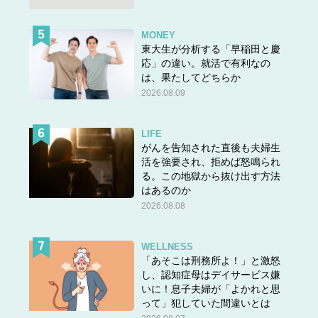
ます。お守りは気持ちを込めて持ち、自分の努力の背中を
押してくれるもの。あっちこっちに気持ちがばらけては、
MONEY
確かに効果が薄れてしまいそうです。
東大生が分析する「早稲田と慶
応」の違い。就活で有利なの
ひとつのお守りを、しっかりと感謝の気持ちを持ってきれ
は、果たしてどちらか
いに管理するほうがいいですよ。
2026.08.09
LIFE
オバサン財布の中身3：何枚ものカード類
がんを告知された直後も夫婦生
活を強要され、拒めば怒鳴られ
ここでいうカード類とは、ポイントカードの類のほか、ク
る。この地獄から抜け出す方法
レジットカードも含みます。
はあるのか
2026.08.08
ちょっと待って。ポイントカードの持ち過ぎがオバサンぽ
いのはわかるけど、なんでクレカまで？
WELLNESS
そう思った方もいるかもしれません。
「あそこは刑務所よ！」と激怒
し、認知症母はデイサービス嫌
クレカは、ジムなどの会員証や百貨店のポイントカードも
いに！息子夫婦が「よかれと思
兼ねているものが多く、気づけばたくさん持ってしまって
って」犯していた間違いとは
いるかも。