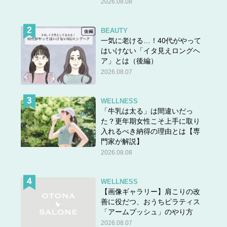
2026.08.08
神様に感謝し、願い事に対応したお守りを持つのは素敵な
ことだと思います。
BEAUTY
一気に老ける…！40代がやって
だからといって、仕事に金運、交通安全に健康、そして縁
はいけない「イタ見えロングヘ
結び……と、あれもこれもとお守りを詰め込んでしまって
ア」とは（後編）
は、それはオバサン財布です。
2026.08.07
確かにお守りの多くはできるだけ身につけて持ち歩くこと
が推奨されていますし、財布であればバッグを変えたとし
WELLNESS
ても必ず持ち歩きますね。でも、なんでもかんでも詰め込
「牛乳は太る」は間違いだっ
た？更年期女性こそ上手に取り
むのは待って！
入れるべき納得の理由とは【専
お財布からいくつものお守りがチラ見えしたら、余裕がな
門家が解説】
い……って思われちゃうかも。
2026.08.08
また、お守りの効果にも影響があるかもしれません。一時
期よく言われた、複数のお守りを持つと神様が喧嘩しちゃ
WELLNESS
【画像ギャラリー】肩こりの改
う……は、迷信という見解の神社や専門家が多いんです。
善に役だつ、おうちピラティス
神様はそこまで心が狭くありませんね。
「アームプッシュ」のやり方
でも、持ちすぎると本来の力が発揮できないといわれてい
2026.08.07