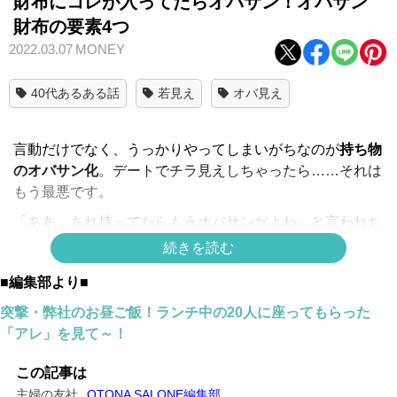
財布にコレが入ってたらオバサン！オバサン
財布の要素4つ
2022.03.07
MONEY
40代あるある話
若見え
オバ見え
言動だけでなく、うっかりやってしまいがちなのが
持ち物
のオバサン化
。デートでチラ見えしちゃったら……それは
もう最悪です。
「ああ、あれ持ってたらもうオバサンだよね」と言われち
ゃうような持ち物がいくつかあります！
続きを読む
今回は、オバサン的持ち物の中から、財布をピックアッ
■編集部より■
プ。最初に結論を言いますと……オバサン財布は、とにか
突撃・弊社のお昼ご飯！ランチ中の20人に座ってもらった
く膨らんでいます！ ぶ厚いんです！
「アレ」を見て～！
では、どうしてオバサン財布は膨らんでしまっているので
しょうか。その中身を探っていきましょう！
この記事は
主婦の友社
OTONA SALONE編集部