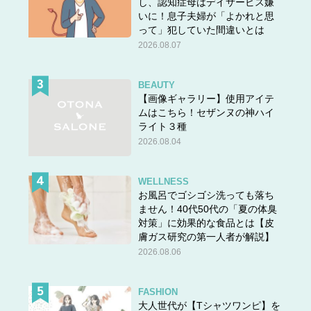
し、認知症母はデイサービス嫌
いに！息子夫婦が「よかれと思
１ 雑用。また、雑用をする人。
って」犯していた間違いとは
２ 種々の労役。
2026.08.07
出典元：小学館 デジタル大辞泉
BEAUTY
【画像ギャラリー】使用アイテ
という意味です。「役（やく）」と読むと、雑用だけでな
ムはこちら！セザンヌの神ハイ
く雑用をする人も表せます。
ライト３種
2026.08.04
この「役」の読みはヤク？エキ？
WELLNESS
「役」の読みは
お風呂でゴシゴシ洗っても落ち
音読み ヤク・エキ
ません！40代50代の「夏の体臭
訓読み（常用漢字表外）つとめ・いくさ
対策」に効果的な食品とは【皮
膚ガス研究の第一人者が解説】
です。
2026.08.06
「役」の読み間違いが多い代表的な言葉には「使役」が挙
げられます。実は「使役」にも2つの読み方があるのです
FASHION
が、読み間違いが多い代表的な言葉の方の「使役」は「し
大人世代が【Tシャツワンピ】を