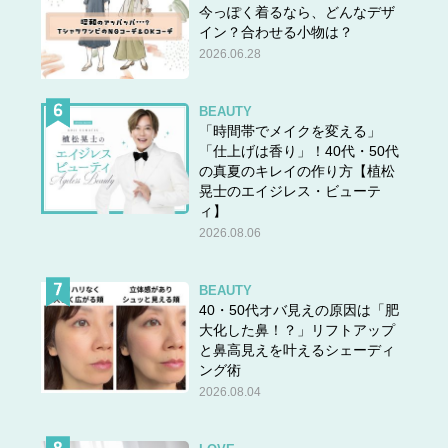
今っぽく着るなら、どんなデザ
えき」と読み、その意味は
イン？合わせる小物は？
2026.06.28
１ 人を使って何かをさせること。働かせるこ
と。
２ 文法で、ある行為を他人に行わせることを
BEAUTY
「時間帯でメイクを変える」
表す言い方。動詞に、文語では助動詞「す」
「仕上げは香り」！40代・50代
「さす」「しむ」など、口語では助動詞「せ
の真夏のキレイの作り方【植松
る」「させる」「しめる」などを付けて言い
晃士のエイジレス・ビューテ
ィ】
表す。
2026.08.06
出典元：小学館 デジタル大辞泉
BEAUTY
を表します。
40・50代オバ見えの原因は「肥
大化した鼻！？」リフトアップ
「つかいやく」という読みもありますが、
と鼻高見えを叶えるシェーディ
ング術
① ＝つかいばん（使番）
2026.08.04
② 徳川幕府の職名。使番②の旧称。
③ 使者の役目。