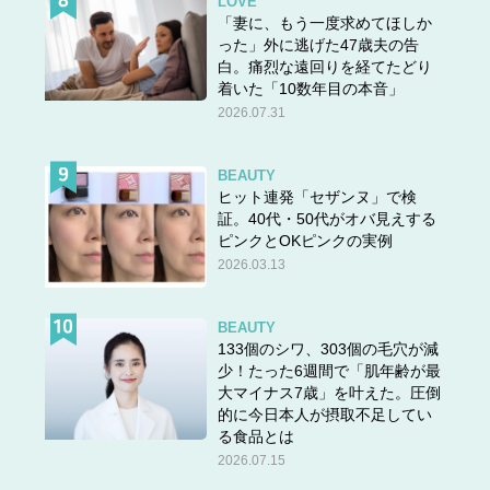
LOVE
「妻に、もう一度求めてほしか
出典元：精選版 日本国語大辞典
った」外に逃げた47歳夫の告
白。痛烈な遠回りを経てたどり
という意味です。なお“つかいばん（使番）”は織田・豊臣
着いた「10数年目の本音」
時代や徳川幕府の職名で、戦時は軍陣中を巡回・視察した
2026.07.31
り、伝令の役を果たしたりする仕事を意味します。
では以下の言葉の「役」はヤクとエキ、どちらで読むでし
BEAUTY
ヒット連発「セザンヌ」で検
ょうか。
証。40代・50代がオバ見えする
現役
ピンクとOKピンクの実例
服役
2026.03.13
免疫
兵役
BEAUTY
苦役
133個のシワ、303個の毛穴が減
軍役
少！たった6週間で「肌年齢が最
大マイナス7歳」を叶えた。圧倒
退役
的に今日本人が摂取不足してい
労役
る食品とは
役務
2026.07.15
役畜