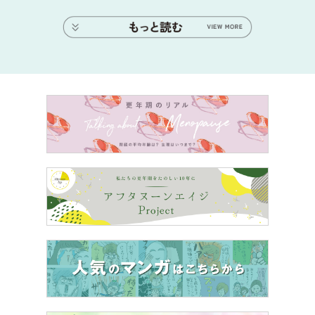
お気づきの方がいるかもしれませんが、上記漢字の「役」
はすべて「エキ」と読みます。
げんえき
ふくえき
めんえき
へいえき
くえき
ぐんえき
たいえき
ろうえき
えきむ
えきちく
本記事をきっかけに、「役（エキ）」と読む言葉を覚えて
いただけると幸いです。
★他の問題にもチャレンジ！