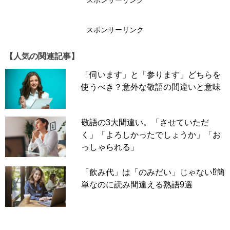
スポンサーリンク
スポンサーリンク
【人気の関連記事】
「雑役」には2つの読み方があります。本記事でご紹介す
「伺います」と「参ります」どちらを
る「雑役」が意味するのは
使うべき？意外な敬語の間違いと意味
主な業務以外の種々雑多な仕事。
敬語の3大間違い。「させていただ
出典元：小学館 デジタル大辞泉
く」「よろしかったでしょうか」「お
っしゃられる」
です。
類語表現には「雑務（ざつむ）」が挙げられます。本記事
「飲み代」は「のみだい」じゃない⁉簡
で紹介する「雑役」の「雑」も「雑務」と同じく「ざつ」
単なのに読み間違える熟語9選
と読みます。問題は「役」の読み方です。「役」には2つ
の音読みがありますが、タイトルにもある通り「雑役」の
読みは「ざつやく」ではありません。