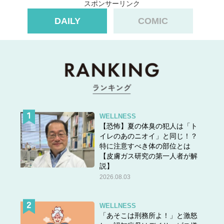
スポンサーリンク
正解は……
DAILY
COMIC
WELLNESS
【恐怖】夏の体臭の犯人は「ト
イレのあのニオイ」と同じ！？
特に注意すべき体の部位とは
【皮膚ガス研究の第一人者が解
説】
2026.08.03
「ざつえき」
です。
WELLNESS
「あそこは刑務所よ！」と激怒
「雑役」のもう一つの読みは「ぞうやく」で、