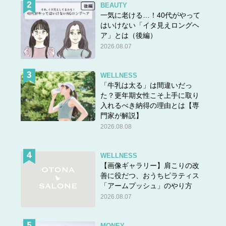
BEAUTY
一気に老ける…！40代がやって
はいけない「イタ見えロングヘ
ア」とは（後編）
2026.08.07
WELLNESS
「牛乳は太る」は間違いだっ
た？更年期女性こそ上手に取り
入れるべき納得の理由とは【専
門家が解説】
2026.08.08
WELLNESS
【画像ギャラリー】肩こりの改
善に役だつ、おうちピラティス
「アームプッシュ」のやり方
2026.08.07
MONEY