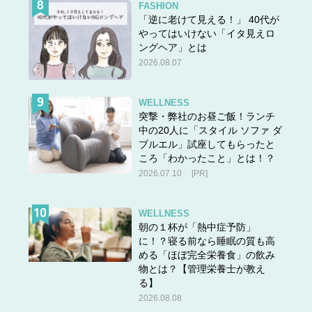
FASHION
「逆に老けて見える！」 40代が
やってはいけない「イタ見えロ
ングヘア」とは
2026.08.07
WELLNESS
突撃・弊社のお昼ご飯！ランチ
中の20人に「スタイル ソファ ダ
ブルエル」試座してもらったと
ころ「わかったこと」とは！？
2026.07.10
[PR]
WELLNESS
朝の１杯が「熱中症予防」
に！？寝る前なら睡眠の質も高
める「ほぼ完全栄養食」の飲み
物とは？【管理栄養士が教え
る】
2026.08.08