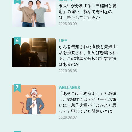
東大生が分析する「早稲田と慶
応」の違い。就活で有利なの
は、果たしてどちらか
2026.08.09
LIFE
がんを告知された直後も夫婦生
活を強要され、拒めば怒鳴られ
る。この地獄から抜け出す方法
はあるのか
2026.08.08
WELLNESS
「あそこは刑務所よ！」と激怒
し、認知症母はデイサービス嫌
いに！息子夫婦が「よかれと思
って」犯していた間違いとは
2026.08.07