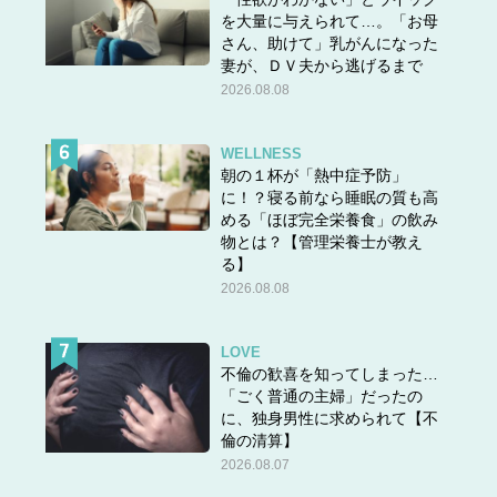
究結果から、乳ガンリスクは決して大きくないことが明ら
を大量に与えられて…。「お母
かになりました。ただ、このときの報告がセンセーショナ
さん、助けて」乳がんになった
ルだったために、リスクを恐れ、治療に積極的ではない医
妻が、ＤＶ夫から逃げるまで
師がいるのは事実です。また、更年期診察は話を聞くこと
2026.08.08
が大切なのですが、保険診療だとこの時間を取ることが難
しいという現状も関係していると思います」
WELLNESS
朝の１杯が「熱中症予防」
に！？寝る前なら睡眠の質も高
井一
「最近、更年期治療を診療科目に掲げている婦人科ク
める「ほぼ完全栄養食」の飲み
リニックでようやくHRTを始められましたが、何とか気力
物とは？【管理栄養士が教え
る】
を奮い立たせて相談しているのに、それをいとも簡単に
2026.08.08
『やらない・やっていない』と言われると、心がポキンと
折れてしまいます。現代は更年期症状に悩む女性が多いの
だから、この選択肢を誰もが受けられるようになることを
LOVE
切に望みます」
不倫の歓喜を知ってしまった…
「ごく普通の主婦」だったの
に、独身男性に求められて【不
倫の清算】
Q.HRTはいつまで続ければいいのですか？
2026.08.07