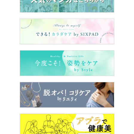
▶8月14日配信【この記事の続き】
更年期と夫婦関係。ど
うすればこの辛さがうまく伝えられますか？【
＊このシリーズの一覧は
こちら
お話を伺ったのは…
小山嵩夫クリニック院長 医学博士
小山嵩夫（こやまたかお）先生