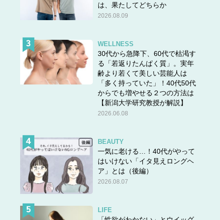
は、果たしてどちらか
も、一番効果があったのはHRT。飲み始めて１週間くらい
2026.08.09
で不安症状が和らぎました」
WELLNESS
30代から急降下、60代で枯渇す
井一
「私は漢方療法が体に合っていたけれど、HRTを始め
る「若返りたんぱく質」。実年
たくて婦人科を受診しましたが、断られてしまって。別の
齢より若くて美しい芸能人は
クリニックに行っても断られ、結局3軒も断られたんです
「多く持っていた」！40代50代
(涙)」
からでも増やせる２つの方法は
【新潟大学研究教授が解説】
2026.06.08
Q.医師によってHRTを積極的にしないのはナゼです
か？
BEAUTY
一気に老ける…！40代がやって
はいけない「イタ見えロングヘ
A.医師の中にもまだまだ誤解がありま
ア」とは（後編）
す
2026.08.07
「2000年代にHRTと乳ガンリスクが注目され、一時HRT
が忌避される大きな要因となりましたが、その後多くの研
LIFE
「性欲がわかない」とウイッグ