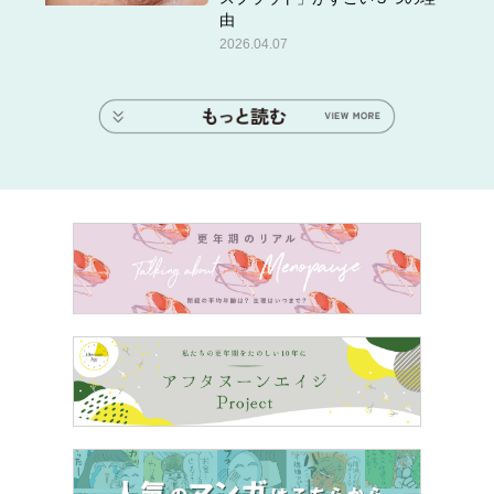
由
はさすがにいかないけれど、気落ちは軽減され、毎日を過
2026.04.07
ごしやすくなったのは確か」
井一
「このような方法があることを知っていると知らない
とでは本当に違います。お守りがある感じですよね」
藤井
「まだ月経が毎月規則正しくあるため、『いつ閉経す
るのか？』『いつまでHRTを続けるのか？』という自問は
続きそうですが、希望すればずっと続けられるのは意
外！ もし止めたとしても、ラクになる方法を知ってい
る、というのは、気持ち的に違うな、と思いました」
井一
「読者からはこの先何が起きるのかの見通しを知りた
いという質問をたくさんいただいています。ある程度予期
していれば、同じ不調でも回避策も取れて過ごしやすくな
ると思います」