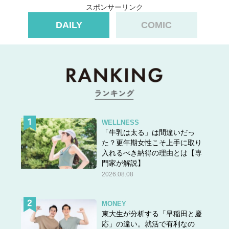
スポンサーリンク
す。そのため、のぼせやほてり、寝汗、関節痛や筋肉のコ
リ、体重増加といった身体的なものから、イライラや怒り
DAILY
COMIC
っぽい、睡眠障害、気力の低下など、メンタル的な不調な
どさまざま。中でも、減少したエストロゲンを少量補充す
るHRT（子宮がある人とない人では、使用法に違いがある
ため要確認）は、更年期症状には有効性が高く、ホットフ
ラッシュや睡眠障害、気力の低下、肌や膣の乾燥といった
症状に非常に有効です。
WELLNESS
また、症状が強いと効果を自覚しにくいのですが、副作用
「牛乳は太る」は間違いだっ
た？更年期女性こそ上手に取り
が少なく、種類が豊富な漢方療法も有効。薬以外では、サ
入れるべき納得の理由とは【専
プリメントやハーブ、アロマテラピー、マッサージ、鍼
門家が解説】
灸、ヨガや瞑想なども対処法として試してみて、症状緩和
2026.08.08
を感じられるようだったら取り入れていくのもいいと思い
ます」
MONEY
東大生が分析する「早稲田と慶
応」の違い。就活で有利なの
藤井
「私は対処法も含めほぼすべて試している(笑)。で