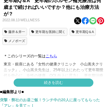
更年期Q＆A 更年期のホルモン補充療法は何
歳まで続ければいいですか？他にも治療方法
が？
2022.08.13
WELLNESS
藤井＆井一
更年期を医師に聞く
更年期Q＆A
メノポーズ
＊このシリーズの一覧は
こちら
東京・銀座にある『女性の健康クリニック 小山嵩夫クリ
ニック』。小山嵩夫先生は、25年以上にわたって更年期世
代を中心に、女性の健康、QOL向上に尽力し、更年期治療
のエキスパート。更年期女性の現状及び、臨床現場からの
続きを読む
意見をいただいた。
■編集部より■
【女性外来のパイオニア・小山嵩夫先生に聞きました#2】
突撃・弊社のお昼ご飯！ランチ中の20人に座ってもらった
Q.終わってみれば…で語られることが多い更年期症
「アレ」を見て～！