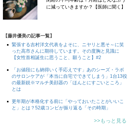
井一
「このSMIは現在広く使われていますが、実は1992年
に減っていきますか？【医師に聞く】
に小山先生が策定したもの。このほか、日本産婦人科学会
が2001年に発表した、21項目からなる日本人女性の更年
期症状評価表も代表的です」
【藤井優美の記事一覧】
緊張する吉村洋文代表をよそに、ニヤリと悪そ～に笑
▶SMIが掲載された記事『
「これって更年期かな…？」悩
った高市さんに期待しています。その度胸と見識に
む前に知っておきたい「セルフ更年期指数チェック」っ
【女性首相誕生に思うこと、願うこと】#2
て
』
「お値段にも納得いく手応えです」あのシーズ・ラボ
のサロンケアが「本当に自宅でできてしまう」1台13役
Q.出てきている更年期症状ごとに適した治療法と
の最新鋭※マルチ美顔器の「ほんとにすごいところ」
とは
は？
更年期が本格化する前に「やっておいたことがいいこ
A.代表的なものは漢方とホルモン補充
と」とは？52歳コンビが振り返る「その時期」
療法（HRT）
>>もっと見る
「更年期の不調は、女性ホルモンの低下だけでなく、自分
を取り巻く環境、そして性格が絡み合い引き起こされま