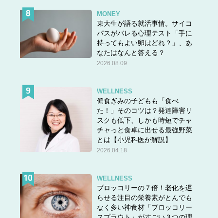
MONEY
A.一般に5年が目安ですが、制限はあ
東大生が語る就活事情。サイコ
パスがバレる心理テスト「手に
りません
持ってもよい卵はどれ？」、あ
なたはなんと答える？
「結論を先に言ってしまえば、HRTを制限する一律の年齢
2026.08.09
や投与期間はありません。日本産婦人科学科・日本女性医
学会のホルモン補充療法ガイドライン（2017年版）で
は、５年以上のHRT継続で乳ガンが優位の上昇を示したこ
WELLNESS
偏食ぎみの子どもも「食べ
とから、５年以上の継続を行う場合には、再度乳ガンリス
た！」そのコツは？発達障害リ
クについて説明し、継続に同意を取る必要がありますが、
スクも低下、しかも時短でチャ
当クリニックの患者様でも、一度HRTをやめても、しばら
チャっと食卓に出せる最強野菜
くするとまた始められる方が多くいらっしゃいます。HRT
とは【小児科医が解説】
には、骨粗鬆症、脂質異常症、動脈硬化、うつ病など、病
2026.04.18
気の予防効果や健康増進効果もあるため、更年期を抜けた
後も、これらを目的に続けられる方は多くいらっしゃいま
WELLNESS
す」
ブロッコリーの７倍！老化を遅
らせる注目の栄養素がとんでも
なく多い神食材「ブロッコリー
藤井
「私はHRTを始めて１年。30代のころのように、と
スプラウト」がすごい３つの理