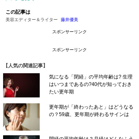
状。今の状況を客観的に把握するには？
この記事は
美容エディター＆ライター
藤井優美
A.簡略更年期指数（SMI）の活用もい
いでしょう
スポンサーリンク
「ご自身のツライ状態をきちんと聞いてくれる医師、更年
期の治療法の提案やQOLを高めるアドバイスができるメノ
スポンサーリンク
ポーズカウンセラーを見つけることが大切です。また、自
分の体を知るための簡略更年期指数（SMI）というものが
【人気の関連記事】
ありますので、これをネットからダウンロードしてチェッ
気になる「閉経」の平均年齢は? 生理
クしてみてもいいと思います」
はいつまであるの?40代が知っておき
たい更年期
藤井
「個人差があるとは言われる更年期症状ですが、私は
更年期が「終わったあと」はどうなる
SMIのすべての項目が中～強でした。今はHRTをしている
の？59歳、更年期が終わるサインは
ため落ち着いてきていますが、自分の状況を把握するの
に、SMIを定期的にチェックするのはありですね」
閉経の平均年齢は？月経はどんなふう