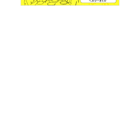
1968年東京医科歯科大学医学部卒業後、東京医科歯科大
学医学部婦人科講師、同助教授を経て、1996年より女性
の健康増進（若々しく元気に）を目的にした自費のクリニ
ックを東京都中央区に開業。専門は、生殖内分泌、女性ホ
ルモン、健康増進。2006年よりNPO法人更年期と加齢の
ヘルスケア理事長を務めながら、卵巣機能、女性ホルモン
の啓発のためのメノポーズカウンセラー育成にも力を入れ
ている。
女性の健康クリニック 小山嵩夫クリニック
更年期からの世代を中心に、女性の健康を総合的にサポー
トする自費クリニック。全身の基本的な検査から健康や老