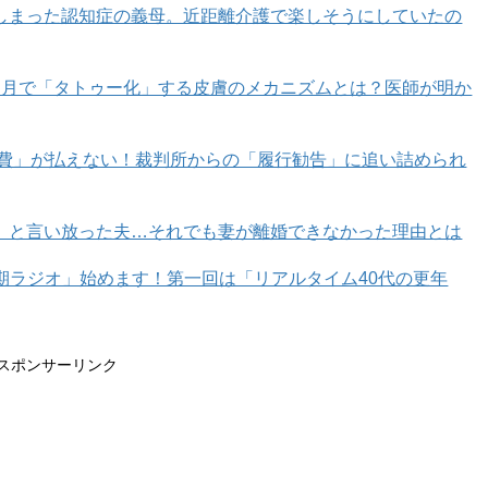
しまった認知症の義母。近距離介護で楽しそうにしていたの
る日もない日も、学習時間の目安は1日10時間です」と書
んですが、ただパニくっててもらちがあかないので、冷静に
カ月で「タトゥー化」する皮膚のメカニズムとは？医師が明か
育費」が払えない！裁判所からの「履行勧告」に追い詰められ
のか!?」です。
」と言い放った夫…それでも妻が離婚できなかった理由とは
と
9時〜19時
。お昼休憩を1時間入れたら
9時〜20時
。では
年期ラジオ」始めます！第一回は「リアルタイム40代の更年
うとそんなわけないなので、合間の休憩やトイレ時間を考え
スポンサーリンク
の塾がない日、自宅で毎日9時〜21時まで勉強するの!? 