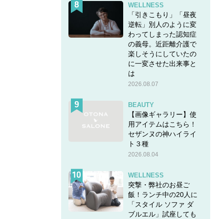
0分や
WELLNESS
「引きこもり」「昼夜
逆転」別人のように変
わってしまった認知症
の義母。近距離介護で
ーム」
楽しそうにしていたの
に一変させた出来事と
は
2026.08.07
BEAUTY
【画像ギャラリー】使
用アイテムはこちら！
セザンヌの神ハイライ
初は「無
ト３種
も時間
2026.08.04
んだよ
WELLNESS
突撃・弊社のお昼ご
飯！ランチ中の20人に
「スタイル ソファ ダ
ブルエル」試座しても