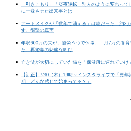
「引きこもり」「昼夜逆転」別人のように変わって
に一変させた出来事とは
先の保護者会で配布された資料に、「夏期講習があ
りました。10時間という数字に驚いたのはもちろ
アートメイクが「数年で消える」は嘘だった！約2
みることにしました。
す、衝撃の真実
年収600万の夫が、過労うつで休職。「月7万の養
今回のテーマは、「自宅学習10時間、本当にできる
た、再婚妻の悲痛な叫び
亡き父が大切にしていた猫を「保健所に連れていけ
まず10時間を具体的に捉えましょう。単純に考える
【訂正】7/30（木）19時～インスタライブで「更
の1時間以外の時間ずっと集中していられるかとい
期、どんな感じで始まってる？」
実質9時〜21時
。
…っっっ！ 世の中の2024中受生はみんな、夏休み
技ができる子なんて、この世にいるの!?