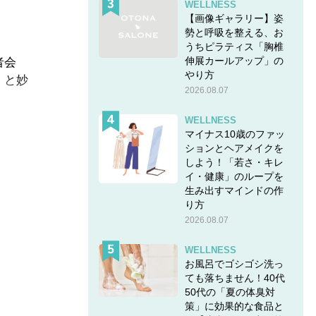
WELLNESS
【画像ギャラリー】姿
勢と呼吸を整える、お
うちピラティス「胸椎
伸展カールアップ」の
者会
やり方
」と妙
2026.08.07
WELLNESS
マイナス10歳のファッ
ら夏休
ションとヘアメイクを
しよう！「若さ・キレ
が多い
イ・健康」のループを
生み出すマインドの作
り方
2026.08.07
WELLNESS
】第8話
お風呂でゴシゴシ洗っ
ても落ちません！40代
50代の「夏の体臭対
策」に効果的な食品と