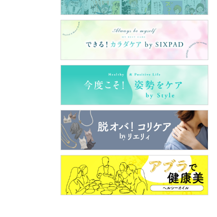
験勉
ことと
社会の
もあり
開発し