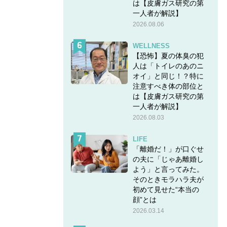
は【皮膚ガス研究の第
一人者が解説】
かれてあ
2026.08.06
考えて
WELLNESS
【恐怖】夏の体臭の犯
人は「トイレのあのニ
オイ」と同じ！？特に
注意すべき体の部位と
は【皮膚ガス研究の第
一人者が解説】
2026.08.03
昼休み
たら、
LIFE
「離婚だ！」が口ぐせ
の夫に「じゃあ離婚し
よう」と言ってみた。
そのときモラハラ夫が
そんな神
初めて見せた“本当の
顔”とは
2026.03.14