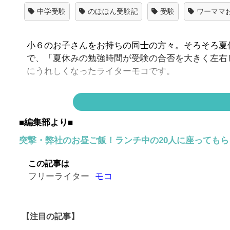
中学受験
のほほん受験記
受験
ワーママ
小６のお子さんをお持ちの同士の方々。そろそろ夏
で、「夏休みの勉強時間が受験の合否を大きく左右
にうれしくなったライターモコです。
一方、いよいよ天下分け目の戦い……！ と気合が
みなんてまだ先の話。さらに、夏の頑張りが2月の
■編集部より■
のではないでしょうか。少なくとも息子はそうです
突撃・弊社のお昼ご飯！ランチ中の20人に座っても
この記事は
＊このシリーズの
一覧はこちら
フリーライター
モコ
【
【注目の記事】
1日最低10時間!? 夏休みの自宅学