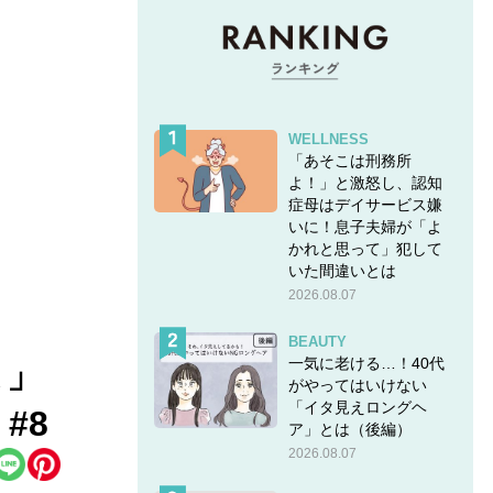
WELLNESS
「あそこは刑務所
よ！」と激怒し、認知
症母はデイサービス嫌
いに！息子夫婦が「よ
かれと思って」犯して
いた間違いとは
2026.08.07
BEAUTY
一気に老ける…！40代
よ」
がやってはいけない
「イタ見えロングヘ
#8
ア」とは（後編）
2026.08.07