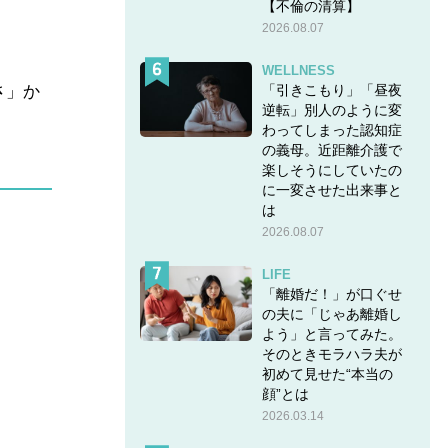
【不倫の清算】
2026.08.07
WELLNESS
「引きこもり」「昼夜
さ」か
逆転」別人のように変
わってしまった認知症
の義母。近距離介護で
楽しそうにしていたの
に一変させた出来事と
は
2026.08.07
LIFE
「離婚だ！」が口ぐせ
の夫に「じゃあ離婚し
よう」と言ってみた。
そのときモラハラ夫が
初めて見せた“本当の
顔”とは
2026.03.14