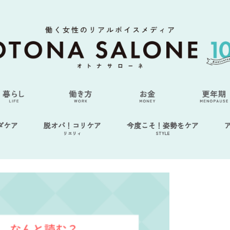
ダケア
脱オバ！コリケア
今度こそ！姿勢をケア
リエリィ
STYLE