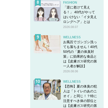
FASHION
「逆に老けて見え
る！」 40代がやって
はいけない「イタ見え
ロングヘア」とは
2026.08.07
WELLNESS
お風呂でゴシゴシ洗っ
ても落ちません！40代
50代の「夏の体臭対
策」に効果的な食品と
は【皮膚ガス研究の第
一人者が解説】
2026.08.06
WELLNESS
【恐怖】夏の体臭の犯
人は「トイレのあのニ
オイ」と同じ！？特に
注意すべき体の部位と
は【皮膚ガス研究の第