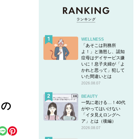
WELLNESS
「あそこは刑務所
よ！」と激怒し、認知
症母はデイサービス嫌
いに！息子夫婦が「よ
かれと思って」犯して
いた間違いとは
2026.08.07
BEAUTY
一気に老ける…！40代
」の
がやってはいけない
「イタ見えロングヘ
ア」とは（後編）
2026.08.07