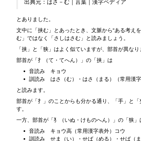
出典元：はさ－む｜言葉｜漢字ペディア
とありました。
文中に「挟む」とあったとき、文脈から“ある考え
む」ではなく「さしはさむ」と読みましょう。
「挟」と「狭」はよく似ていますが、部首が異なり
部首が「扌（て・てへん）」の「挟」は
音読み キョウ
訓読み はさ（む）・はさ（まる）（常用漢
と読みます。
部首が「扌」のことからも分かる通り、「手」と「
す。
一方、部首が「犭（いぬ・けものへん）」の「狭」
音読み キョウ高（常用漢字表外）コウ
訓読み せま（い）・せば（める）・せば（