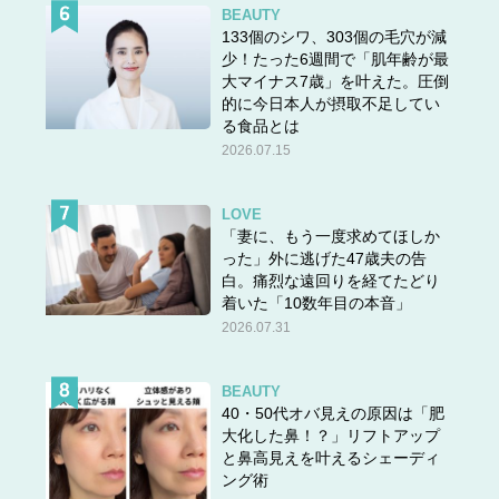
BEAUTY
133個のシワ、303個の毛穴が減
少！たった6週間で「肌年齢が最
大マイナス7歳」を叶えた。圧倒
的に今日本人が摂取不足してい
る食品とは
2026.07.15
LOVE
「妻に、もう一度求めてほしか
った」外に逃げた47歳夫の告
白。痛烈な遠回りを経てたどり
着いた「10数年目の本音」
2026.07.31
BEAUTY
40・50代オバ見えの原因は「肥
大化した鼻！？」リフトアップ
と鼻高見えを叶えるシェーディ
ング術