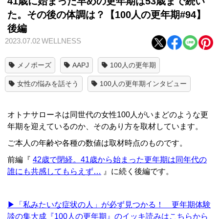
41歳に始まった早めの更年期は53歳まで続い
た。その後の体調は？【100人の更年期#94】
後編
2023.07.02
WELLNESS
メノポーズ
AAPJ
100人の更年期
女性の悩みを話そう
100人の更年期インタビュー
オトナサローネは同世代の女性100人がいまどのような更
年期を迎えているのか、そのあり方を取材しています。
ご本人の年齢や各種の数値は取材時点のものです。
前編『
42歳で閉経。41歳から始まった更年期は同年代の
誰にも共感してもらえず…
』に続く後編です。
▶「私みたいな症状の人」が必ず見つかる！ 更年期体験
談の集大成『100人の更年期』のイッキ読みはこちらから