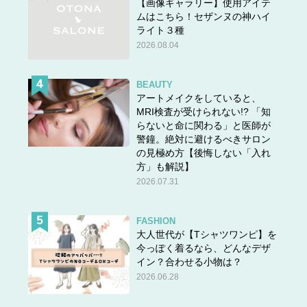
【画像ギャラリー】使用アイテ
ムはこちら！セザンヌの神ハイ
ライト３種
2026.08.04
BEAUTY
アートメイクをしていると、
MRI検査が受けられない!? 「知
らないと命に関わる」と医師が
警鐘。絶対に避けるべきサロン
の見極め方【後悔しない「入れ
方」も解説】
2026.07.31
FASHION
大人世代が【Tシャツワンピ】を
今っぽく着るなら、どんなデザ
イン？合わせる小物は？
2026.06.28