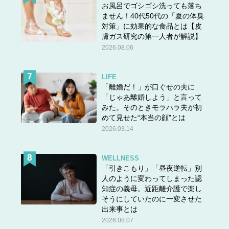
お風呂でゴシゴシ洗っても落ち
ません！40代50代の「夏の体臭
対策」に効果的な食品とは【皮
膚ガス研究の第一人者が解説】
2026.08.06
LIFE
「離婚だ！」が口ぐせの夫に
「じゃあ離婚しよう」と言って
みた。そのときモラハラ夫が初
めて見せた“本当の顔”とは
2026.03.14
WELLNESS
「引きこもり」「昼夜逆転」別
人のように変わってしまった認
知症の義母。近距離介護で楽し
そうにしていたのに一変させた
出来事とは
2026.08.07