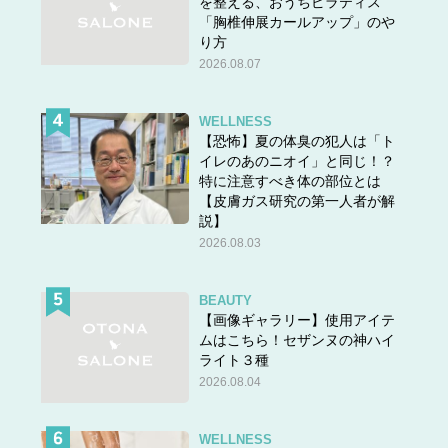
を整える、おうちピラティス
「胸椎伸展カールアップ」のや
り方
2026.08.07
WELLNESS
【恐怖】夏の体臭の犯人は「ト
イレのあのニオイ」と同じ！？
特に注意すべき体の部位とは
【皮膚ガス研究の第一人者が解
説】
2026.08.03
BEAUTY
【画像ギャラリー】使用アイテ
ムはこちら！セザンヌの神ハイ
ライト３種
2026.08.04
WELLNESS