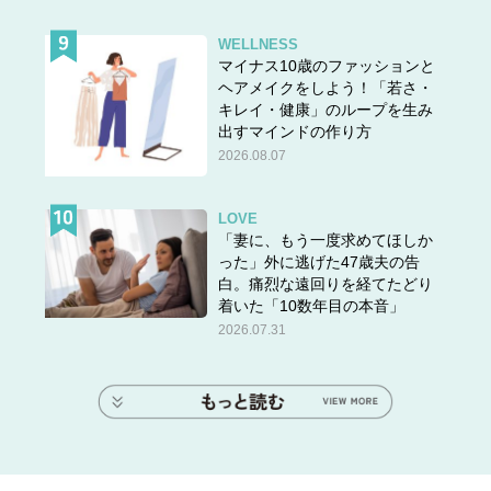
WELLNESS
マイナス10歳のファッションと
ヘアメイクをしよう！「若さ・
キレイ・健康」のループを生み
出すマインドの作り方
2026.08.07
LOVE
「妻に、もう一度求めてほしか
った」外に逃げた47歳夫の告
白。痛烈な遠回りを経てたどり
着いた「10数年目の本音」
2026.07.31