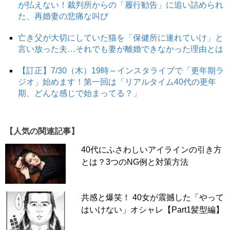
が払えない！裁判所からの「履行勧告」に追い詰められ
た、再婚妻の悲痛な叫び
亡き父が大切にしていた猫を「保健所に連れていけ」と
言い放った夫…それでも妻が離婚できなかった理由とは
【訂正】7/30（木）19時～インスタライブで「更年期ラ
ジオ」始めます！第一回は「リアルタイム40代の更年
期、どんな感じで始まってる？」
【人気の関連記事】
40代にふさわしいアイラインの引き方
とは？3つのNG例と対策方法
共感と爆笑！ 40女が震撼した「やって
はいけない」オシャレ【Part1髪型編】