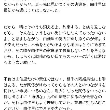
なかったからだ。真っ先に思いつくその逃避を、由佳里は
最初から選ぼうとはしなかった。
だから「噂はそのうち消えるよ、約束する」と繰り返しな
がら、「そんなしょうもない男に悩むなんてもったいない
よ」と励ましながら、由佳里の努力に寄り添うのが何より
の支えだった。不倫をとがめるような場面はとうに過ぎて
おり、その噂が由佳里の家庭まで侵食しないことを考えな
がら、しばらくは勤務のない日でもスーパーの近くは避け
るよう言い続けた。
不倫は由佳里だけの責任ではなく、相手の既婚男性にも罪
はある。だが関係が終わってからもその人とのつながりを
切れない環境にいるのなら、過去になった関係をいっさい
持ち出さずに「適切な」元の距離感に戻るのが最善なの
だ。それは由佳里もよく理解していた。業務に打ち込むこ
とだけが、由佳里にできる努力だった。