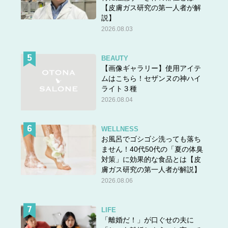
【皮膚ガス研究の第一人者が解
説】
2026.08.03
BEAUTY
【画像ギャラリー】使用アイテ
ムはこちら！セザンヌの神ハイ
ライト３種
2026.08.04
WELLNESS
お風呂でゴシゴシ洗っても落ち
ません！40代50代の「夏の体臭
対策」に効果的な食品とは【皮
膚ガス研究の第一人者が解説】
2026.08.06
LIFE
「離婚だ！」が口ぐせの夫に