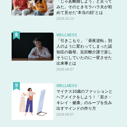
「じゃあ離婚しよう」と言って
みた。そのときモラハラ夫が初
めて見せた“本当の顔”とは
2026.03.14
WELLNESS
「引きこもり」「昼夜逆転」別
人のように変わってしまった認
知症の義母。近距離介護で楽し
そうにしていたのに一変させた
出来事とは
2026.08.07
WELLNESS
マイナス10歳のファッションと
ヘアメイクをしよう！「若さ・
キレイ・健康」のループを生み
出すマインドの作り方
2026.08.07