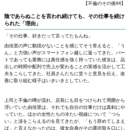
【不倫のその後#4】
陰であらぬことを言われ続けても、その仕事を続け
られた「理由」
「その仕事、好きだって言ってたもんね」
由佳里の声に動揺がないことを感じてそう答えると、「う
ん」と力強い声がスマートフォン越しに返ってきた。パー
トであっても業務には責任感を強く持っていた彼女は、品
出しの時間や配列で売上が変わることの実感を活かして工
夫をこらしてきた。社員さんたちに堂々と意見を伝え、改
善に取り組む様子はいきいきとしていた。
上司と不倫の噂が流れ、店長にも目をつけられて周囲から
浮いていた由佳里は、それでも自分の仕事だけは真剣にや
っていた。ほかの女性たちの冷たい視線について「つら
い」と涙をこらえるのを見てきたが、「もう辞めてしまえ
ば」と言えなかったのは、彼女自身がその選択肢を口にし