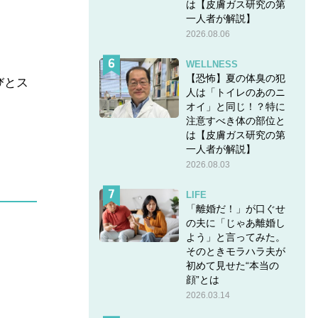
は【皮膚ガス研究の第
一人者が解説】
2026.08.06
WELLNESS
【恐怖】夏の体臭の犯
びとス
人は「トイレのあのニ
オイ」と同じ！？特に
注意すべき体の部位と
は【皮膚ガス研究の第
一人者が解説】
2026.08.03
LIFE
「離婚だ！」が口ぐせ
の夫に「じゃあ離婚し
よう」と言ってみた。
そのときモラハラ夫が
初めて見せた“本当の
顔”とは
2026.03.14