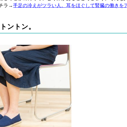
チラ→
手足の冷えがツラい人。耳をほぐして腎臓の働きを
をトントン。