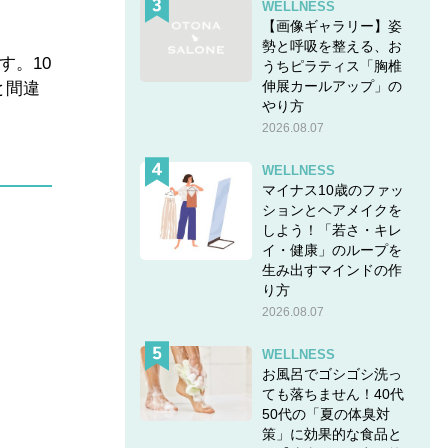
WELLNESS
【画像ギャラリー】姿
勢と呼吸を整える、お
す。10
うちピラティス「胸椎
伸展カールアップ」の
と間違
やり方
2026.08.07
WELLNESS
マイナス10歳のファッ
ションとヘアメイクを
しよう！「若さ・キレ
イ・健康」のループを
生み出すマインドの作
り方
2026.08.07
WELLNESS
お風呂でゴシゴシ洗っ
ても落ちません！40代
50代の「夏の体臭対
策」に効果的な食品と