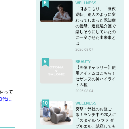
WELLNESS
「引きこもり」「昼夜
逆転」別人のように変
わってしまった認知症
の義母。近距離介護で
楽しそうにしていたの
に一変させた出来事と
は
2026.08.07
BEAUTY
【画像ギャラリー】使
用アイテムはこちら！
セザンヌの神ハイライ
ト３種
2026.08.04
やって
40代に
WELLNESS
突撃・弊社のお昼ご
飯！ランチ中の20人に
「スタイル ソファ ダ
ブルエル」試座しても