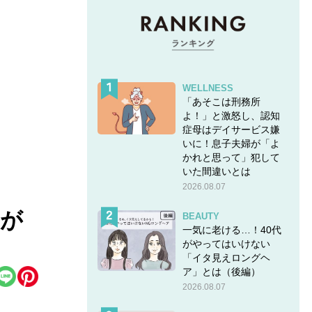
WELLNESS
「あそこは刑務所
よ！」と激怒し、認知
症母はデイサービス嫌
いに！息子夫婦が「よ
かれと思って」犯して
いた間違いとは
2026.08.07
はが
BEAUTY
一気に老ける…！40代
がやってはいけない
「イタ見えロングヘ
ア」とは（後編）
2026.08.07