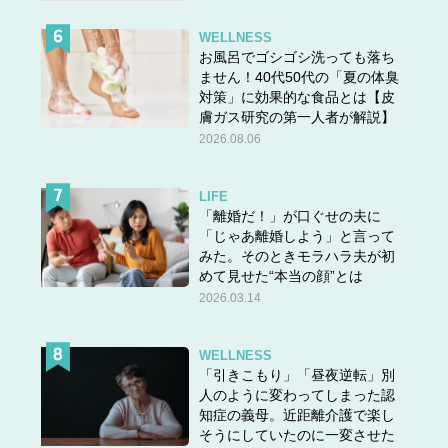
WELLNESS
お風呂でゴシゴシ洗っても落ち
ません！40代50代の「夏の体臭
対策」に効果的な食品とは【皮
膚ガス研究の第一人者が解説】
2026.08.06
LIFE
「離婚だ！」が口ぐせの夫に
「じゃあ離婚しよう」と言って
みた。そのときモラハラ夫が初
めて見せた“本当の顔”とは
2026.03.14
WELLNESS
「引きこもり」「昼夜逆転」別
人のように変わってしまった認
知症の義母。近距離介護で楽し
そうにしていたのに一変させた