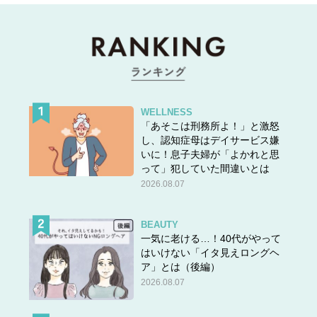
WELLNESS
「あそこは刑務所よ！」と激怒
し、認知症母はデイサービス嫌
いに！息子夫婦が「よかれと思
って」犯していた間違いとは
2026.08.07
BEAUTY
一気に老ける…！40代がやって
はいけない「イタ見えロングヘ
ア」とは（後編）
2026.08.07