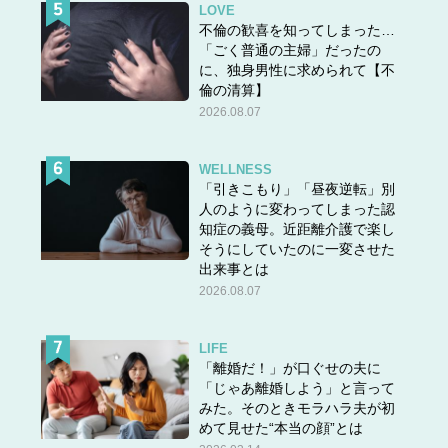
LOVE
不倫の歓喜を知ってしまった…
「ごく普通の主婦」だったの
に、独身男性に求められて【不
倫の清算】
2026.08.07
WELLNESS
「引きこもり」「昼夜逆転」別
人のように変わってしまった認
知症の義母。近距離介護で楽し
そうにしていたのに一変させた
出来事とは
2026.08.07
LIFE
「離婚だ！」が口ぐせの夫に
「じゃあ離婚しよう」と言って
みた。そのときモラハラ夫が初
めて見せた“本当の顔”とは