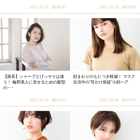
2021.10.23
BEAUTY
2021.10.22
BEAUTY
【面長】シャープとげっそりは違
顔まわりのもたつき軽減！ マスク
う！ 輪郭美人に見せるための髪型
生活中の“耳かけ前提”小顔ヘア
の･･･
2021.10.21
BEAUTY
2021.10.04
BEAUTY