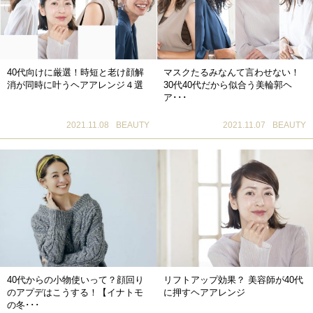
40代向けに厳選！時短と老け顔解
マスクたるみなんて言わせない！
消が同時に叶うヘアアレンジ４選
30代40代だから似合う美輪郭ヘ
ア･･･
2021.11.08
BEAUTY
2021.11.07
BEAUTY
40代からの小物使いって？顔回り
リフトアップ効果？ 美容師が40代
のアプデはこうする！【イナトモ
に押すヘアアレンジ
の冬･･･