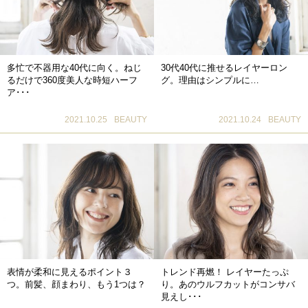
多忙で不器用な40代に向く。ねじ
30代40代に推せるレイヤーロン
るだけで360度美人な時短ハーフ
グ。理由はシンプルに…
ア･･･
2021.10.25
BEAUTY
2021.10.24
BEAUTY
表情が柔和に見えるポイント３
トレンド再燃！ レイヤーたっぷ
つ。前髪、顔まわり、もう1つは？
り。あのウルフカットがコンサバ
見えし･･･