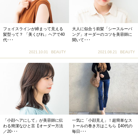
フェイスラインが締まって見える
大人に似合う前髪「シースルーバ
髪型って？ 「美くびれ」ヘアで40
ング」オーダーのコツを美容師に
代･･･
聞いて･･･
2021.10.01
BEAUTY
2021.08.21
BEAUTY
「小顔ヘアにして」が美容師に伝
一気に「小顔見え」！超簡単なス
わる簡潔なひと言【オーダー方法
トールの巻き方はこちら【40代の
／20･･･
毎日･･･