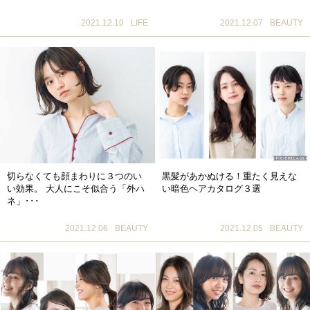
2021.12.10
LIFE
2021.12.07
BEAUTY
切らなくても顔まわりに３つのい
黒髪があかぬける！重たく見えな
い効果。 大人にこそ似合う「外ハ
い暗色ヘアカタログ３選
ネ」･･･
2021.12.06
BEAUTY
2021.12.05
BEAUTY