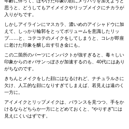
年齢に伴って、ぼやけた印象の顔にメリハリを加えようと
思うと、どうしてもアイメイクやリップメイクにチカラが
入りがちです。
しかしアイラインにマスカラ、濃いめのアイシャドウに加
えて、しっかり輪郭をとってボリュームを意識したリッ
プ……と、コテコテのメイクをしてしまうと、コレが即座
に老けた印象を醸し出す引き金にも。
この二箇所のパーツにインパクトが強すぎると、毒々しい
印象からのオバサンっぽさが加速するのも、40代にはあり
がちなのです。
きちんとメイクをした顔にはなるけれど、ナチュラルさに
欠け、人工的な顔になりすぎてしまえば、若見えは遠のく
一方に。
アイメイクとリップメイクは、バランスを見つつ、手をか
けるならどちらか一方にとどめておくと、“やりすぎ”には
見えにくいはずです。