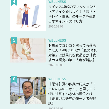
WELLNESS
マイナス10歳のファッションと
ヘアメイクをしよう！「若さ・
キレイ・健康」のループを生み
出すマインドの作り方
2026.08.07
WELLNESS
お風呂でゴシゴシ洗っても落ち
ません！40代50代の「夏の体臭
対策」に効果的な食品とは【皮
膚ガス研究の第一人者が解説】
2026.08.06
WELLNESS
【恐怖】夏の体臭の犯人は「ト
イレのあのニオイ」と同じ！？
特に注意すべき体の部位とは
【皮膚ガス研究の第一人者が解
説】
2026.08.03