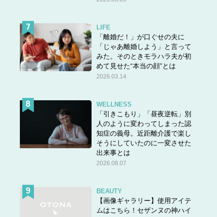
LIFE
「離婚だ！」が口ぐせの夫に
「じゃあ離婚しよう」と言って
みた。そのときモラハラ夫が初
めて見せた“本当の顔”とは
2026.03.14
WELLNESS
「引きこもり」「昼夜逆転」別
人のように変わってしまった認
知症の義母。近距離介護で楽し
そうにしていたのに一変させた
出来事とは
2026.08.07
BEAUTY
【画像ギャラリー】使用アイテ
ムはこちら！セザンヌの神ハイ