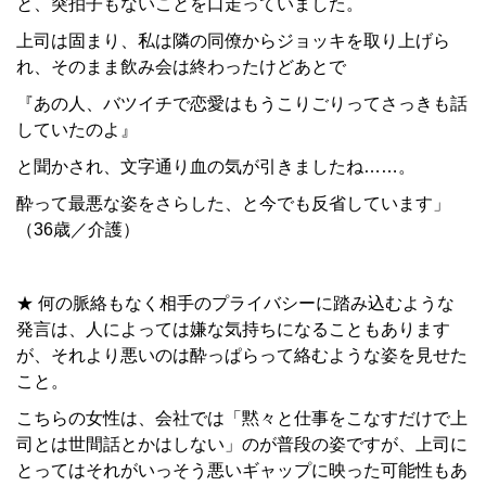
と、突拍子もないことを口走っていました。
上司は固まり、私は隣の同僚からジョッキを取り上げら
れ、そのまま飲み会は終わったけどあとで
『あの人、バツイチで恋愛はもうこりごりってさっきも話
していたのよ』
と聞かされ、文字通り血の気が引きましたね……。
酔って最悪な姿をさらした、と今でも反省しています」
（36歳／介護）
★ 何の脈絡もなく相手のプライバシーに踏み込むような
発言は、人によっては嫌な気持ちになることもあります
が、それより悪いのは酔っぱらって絡むような姿を見せた
こと。
こちらの女性は、会社では「黙々と仕事をこなすだけで上
司とは世間話とかはしない」のが普段の姿ですが、上司に
とってはそれがいっそう悪いギャップに映った可能性もあ