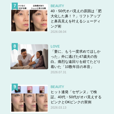
BEAUTY
40・50代オバ見えの原因は「肥
大化した鼻！？」リフトアップ
と鼻高見えを叶えるシェーディ
ング術
2026.08.04
LOVE
「妻に、もう一度求めてほしか
った」外に逃げた47歳夫の告
白。痛烈な遠回りを経てたどり
着いた「10数年目の本音」
2026.07.31
BEAUTY
ヒット連発「セザンヌ」で検
証。40代・50代がオバ見えする
ピンクとOKピンクの実例
2026.03.13