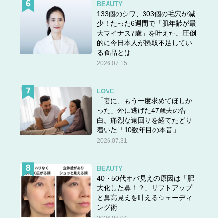
BEAUTY
133個のシワ、303個の毛穴が減
少！たった6週間で「肌年齢が最
大マイナス7歳」を叶えた。圧倒
的に今日本人が摂取不足してい
る食品とは
2026.07.15
LOVE
「妻に、もう一度求めてほしか
った」外に逃げた47歳夫の告
白。痛烈な遠回りを経てたどり
着いた「10数年目の本音」
2026.07.31
BEAUTY
40・50代オバ見えの原因は「肥
大化した鼻！？」リフトアップ
と鼻高見えを叶えるシェーディ
ング術