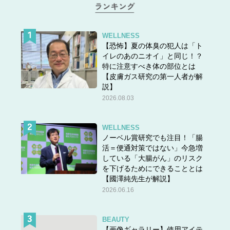
WELLNESS
【恐怖】夏の体臭の犯人は「ト
イレのあのニオイ」と同じ！？
特に注意すべき体の部位とは
【皮膚ガス研究の第一人者が解
説】
2026.08.03
WELLNESS
ノーベル賞研究でも注目！「腸
活＝便通対策ではない」今急増
している「大腸がん」のリスク
を下げるためにできることとは
【國澤純先生が解説】
2026.06.16
BEAUTY
【画像ギャラリー】使用アイテ