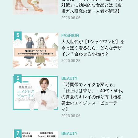
対策」に効果的な食品とは【皮
膚ガス研究の第一人者が解説】
2026.08.06
FASHION
大人世代が【Tシャツワンピ】を
今っぽく着るなら、どんなデザ
イン？合わせる小物は？
2026.06.28
BEAUTY
「時間帯でメイクを変える」
「仕上げは香り」！40代・50代
の真夏のキレイの作り方【植松
晃士のエイジレス・ビューテ
ィ】
2026.08.06
BEAUTY