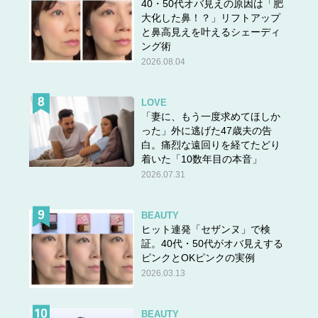
40・50代オバ見えの原因は「肥
大化した鼻！？」リフトアップ
と鼻高見えを叶えるシェーディ
ング術
2026.08.04
LOVE
「妻に、もう一度求めてほしか
った」外に逃げた47歳夫の告
白。痛烈な遠回りを経てたどり
着いた「10数年目の本音」
2026.07.31
BEAUTY
ヒット連発「セザンヌ」で検
証。40代・50代がオバ見えする
ピンクとOKピンクの実例
2026.03.13
BEAUTY