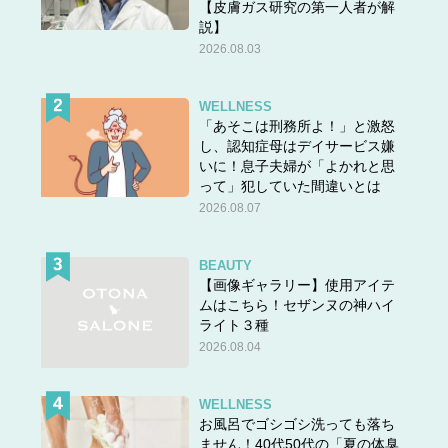
【皮膚ガス研究の第一人者が解
説】
2026.08.03
WELLNESS
「あそこは刑務所よ！」と激怒
し、認知症母はデイサービス嫌
いに！息子夫婦が「よかれと思
って」犯していた間違いとは
2026.08.07
BEAUTY
【画像ギャラリー】使用アイテ
ムはこちら！セザンヌの神ハイ
ライト３種
2026.08.04
WELLNESS
お風呂でゴシゴシ洗っても落ち
ません！40代50代の「夏の体臭