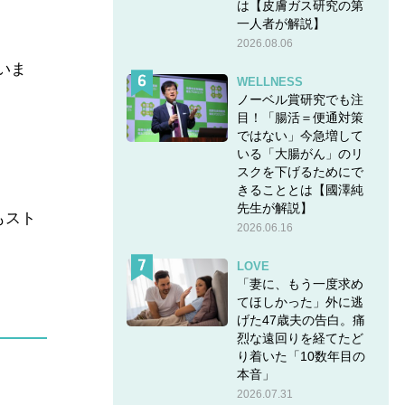
は【皮膚ガス研究の第
一人者が解説】
2026.08.06
いま
WELLNESS
ノーベル賞研究でも注
目！「腸活＝便通対策
ではない」今急増して
いる「大腸がん」のリ
スクを下げるためにで
きることとは【國澤純
先生が解説】
もスト
2026.06.16
LOVE
「妻に、もう一度求め
てほしかった」外に逃
げた47歳夫の告白。痛
烈な遠回りを経てたど
り着いた「10数年目の
本音」
2026.07.31