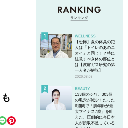
WELLNESS
【恐怖】夏の体臭の犯
人は「トイレのあのニ
オイ」と同じ！？特に
注意すべき体の部位と
は【皮膚ガス研究の第
一人者が解説】
2026.08.03
BEAUTY
133個のシワ、303個
きも
の毛穴が減少！たった
6週間で「肌年齢が最
大マイナス7歳」を叶
えた。圧倒的に今日本
人が摂取不足している