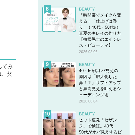
BEAUTY
「時間帯でメイクを変
える」「仕上げは香
り」！40代・50代の
真夏のキレイの作り方
【植松晃士のエイジレ
ス・ビューティ】
2026.08.06
BEAUTY
してみ
40・50代オバ見えの
は、父
原因は「肥大化した
鼻！？」リフトアップ
と鼻高見えを叶えるシ
ェーディング術
2026.08.04
BEAUTY
ヒット連発「セザン
ヌ」で検証。40代・
50代がオバ見えするピ