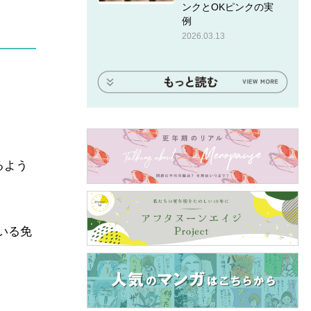
ンクとOKピンクの実
例
2026.03.13
るよう
いる免