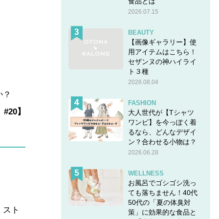
食品とは
2026.07.15
BEAUTY
【画像ギャラリー】使
用アイテムはこちら！
。
セザンヌの神ハイライ
ト３種
2026.08.04
か？
FASHION
」
#20
】
大人世代が【Tシャツ
ワンピ】を今っぽく着
るなら、どんなデザイ
ン？合わせる小物は？
2026.06.28
WELLNESS
お風呂でゴシゴシ洗っ
ても落ちません！40代
50代の「夏の体臭対
、スト
策」に効果的な食品と