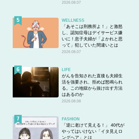
2026.08.07
WELLNESS
「あそこは刑務所よ！」と激怒
し、認知症母はデイサービス嫌
いに！息子夫婦が「よかれと思
って」犯していた間違いとは
2026.08.07
LIFE
がんを告知された直後も夫婦生
活を強要され、拒めば怒鳴られ
る。この地獄から抜け出す方法
はあるのか
2026.08.08
FASHION
「逆に老けて見える！」 40代が
やってはいけない「イタ見えロ
ングヘア」とは