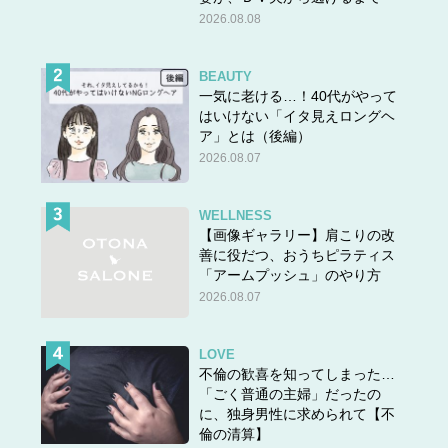
2026.08.08
BEAUTY
一気に老ける…！40代がやって
はいけない「イタ見えロングヘ
ア」とは（後編）
2026.08.07
WELLNESS
【画像ギャラリー】肩こりの改
善に役だつ、おうちピラティス
「アームプッシュ」のやり方
2026.08.07
LOVE
不倫の歓喜を知ってしまった…
「ごく普通の主婦」だったの
に、独身男性に求められて【不
倫の清算】