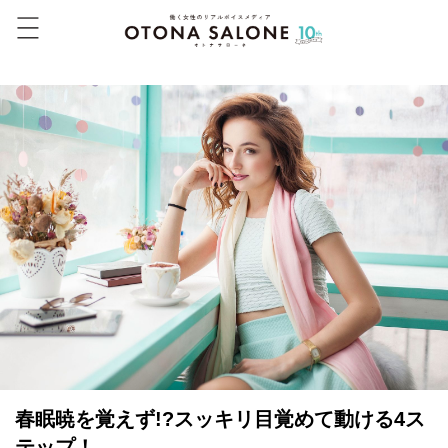
春眠暁を覚えず!?スッキリ目覚めて動ける4ス
テップ！