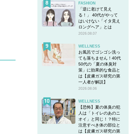
FASHION
「逆に老けて見え
る！」 40代がやって
はいけない「イタ見え
ロングヘア」とは
2026.08.07
WELLNESS
お風呂でゴシゴシ洗っ
ても落ちません！40代
50代の「夏の体臭対
策」に効果的な食品と
は【皮膚ガス研究の第
一人者が解説】
2026.08.06
WELLNESS
【恐怖】夏の体臭の犯
人は「トイレのあのニ
オイ」と同じ！？特に
注意すべき体の部位と
は【皮膚ガス研究の第