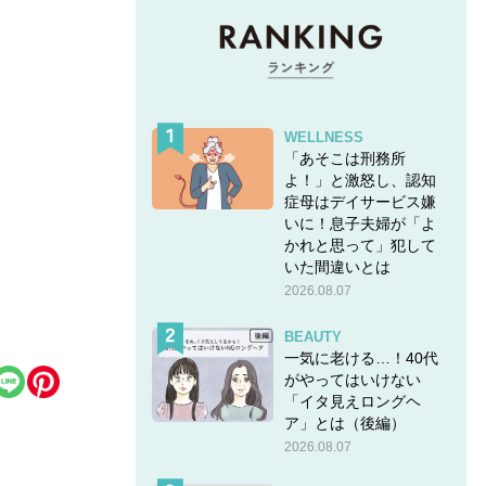
WELLNESS
「あそこは刑務所
よ！」と激怒し、認知
症母はデイサービス嫌
いに！息子夫婦が「よ
かれと思って」犯して
いた間違いとは
2026.08.07
…
BEAUTY
一気に老ける…！40代
がやってはいけない
「イタ見えロングヘ
ア」とは（後編）
2026.08.07