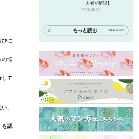
一人者が解説】
2026.08.03
遊びに
らの悩
行して
悪い」
」を認