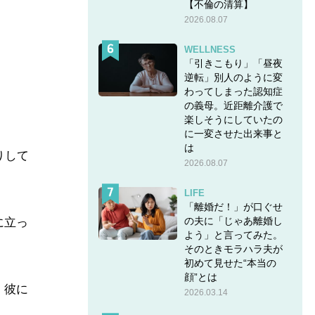
【不倫の清算】
2026.08.07
WELLNESS
「引きこもり」「昼夜
逆転」別人のように変
わってしまった認知症
の義母。近距離介護で
楽しそうにしていたの
に一変させた出来事と
は
りして
2026.08.07
LIFE
。
「離婚だ！」が口ぐせ
の夫に「じゃあ離婚し
に立っ
よう」と言ってみた。
そのときモラハラ夫が
初めて見せた“本当の
顔”とは
、彼に
2026.03.14