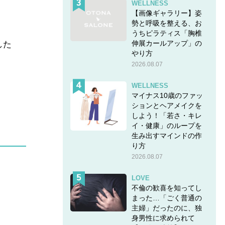
WELLNESS
【画像ギャラリー】姿
勢と呼吸を整える、お
うちピラティス「胸椎
伸展カールアップ」の
した
やり方
2026.08.07
WELLNESS
マイナス10歳のファッ
ションとヘアメイクを
しよう！「若さ・キレ
イ・健康」のループを
生み出すマインドの作
り方
2026.08.07
LOVE
不倫の歓喜を知ってし
まった…「ごく普通の
主婦」だったのに、独
身男性に求められて