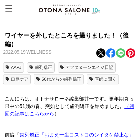
ワイヤーを外したところを撮りました！（後
編）
2022.05.19
WELLNESS
AAPJ
歯列矯正
アフタヌーンエイジ日記
口臭ケア
50代からの歯列矯正
医師に聞く
こんにちは、オトナサローネ編集部井一です。更年期真っ
只中の51歳の春、突如として歯列矯正を始めました。
（初
回の記事はこちらから
）
前編『
歯列矯正「おまえ一生コストコのシイタケ禁止な」