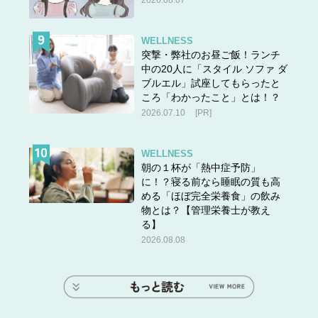
2026.08.07
WELLNESS
突撃・弊社のお昼ご飯！ランチ
中の20人に「スタイル ソファ ダ
ブルエル」試座してもらったと
ころ「わかったこと」とは！？
2026.07.10
[PR]
WELLNESS
朝の１杯が「熱中症予防」
に！？寝る前なら睡眠の質も高
める「ほぼ完全栄養食」の飲み
物とは？【管理栄養士が教え
る】
2026.08.08