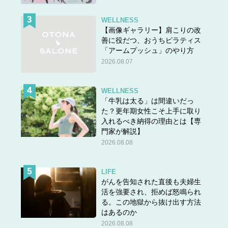
WELLNESS
【画像ギャラリー】肩こりの改
善に役だつ、おうちピラティス
「アームプッシュ」のやり方
2026.08.07
WELLNESS
「牛乳は太る」は間違いだっ
た？更年期女性こそ上手に取り
入れるべき納得の理由とは【専
門家が解説】
2026.08.08
LIFE
がんを告知された直後も夫婦生
活を強要され、拒めば怒鳴られ
る。この地獄から抜け出す方法
はあるのか
2026.08.08