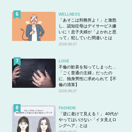
WELLNESS
「あそこは刑務所よ！」と激怒
し、認知症母はデイサービス嫌
いに！息子夫婦が「よかれと思
って」犯していた間違いとは
2026.08.07
LOVE
不倫の歓喜を知ってしまった…
「ごく普通の主婦」だったの
に、独身男性に求められて【不
倫の清算】
2026.08.07
FASHION
「逆に老けて見える！」 40代が
やってはいけない「イタ見えロ
ングヘア」とは