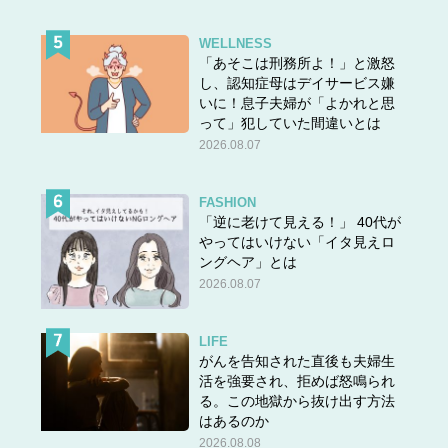
WELLNESS
「あそこは刑務所よ！」と激怒
し、認知症母はデイサービス嫌
いに！息子夫婦が「よかれと思
って」犯していた間違いとは
2026.08.07
FASHION
「逆に老けて見える！」 40代が
やってはいけない「イタ見えロ
ングヘア」とは
2026.08.07
LIFE
がんを告知された直後も夫婦生
活を強要され、拒めば怒鳴られ
る。この地獄から抜け出す方法
はあるのか
2026.08.08