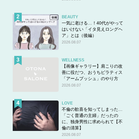
BEAUTY
一気に老ける…！40代がやって
はいけない「イタ見えロングヘ
ア」とは（後編）
2026.08.07
WELLNESS
【画像ギャラリー】肩こりの改
善に役だつ、おうちピラティス
「アームプッシュ」のやり方
2026.08.07
LOVE
不倫の歓喜を知ってしまった…
「ごく普通の主婦」だったの
に、独身男性に求められて【不
倫の清算】
2026.08.07