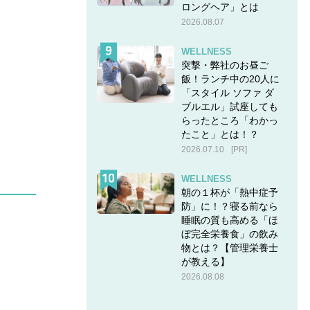
ロングヘア」とは
2026.08.07
WELLNESS
突撃・弊社のお昼ご
飯！ランチ中の20人に
「スタイル ソファ ダ
ブルエル」試座しても
らったところ「わかっ
たこと」とは！？
2026.07.10
[PR]
WELLNESS
朝の１杯が「熱中症予
防」に！？寝る前なら
睡眠の質も高める「ほ
ぼ完全栄養食」の飲み
物とは？【管理栄養士
が教える】
2026.08.08