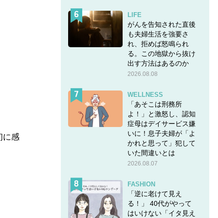
LIFE
がんを告知された直後
も夫婦生活を強要さ
れ、拒めば怒鳴られ
る。この地獄から抜け
出す方法はあるのか
2026.08.08
WELLNESS
「あそこは刑務所
よ！」と激怒し、認知
症母はデイサービス嫌
いに！息子夫婦が「よ
初に感
かれと思って」犯して
いた間違いとは
2026.08.07
FASHION
「逆に老けて見え
る！」 40代がやって
はいけない「イタ見え