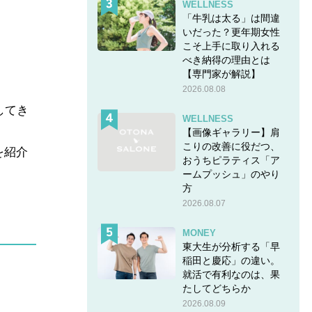
WELLNESS
「牛乳は太る」は間違
いだった？更年期女性
こそ上手に取り入れる
べき納得の理由とは
【専門家が解説】
2026.08.08
してき
WELLNESS
【画像ギャラリー】肩
こりの改善に役だつ、
を紹介
おうちピラティス「ア
ームプッシュ」のやり
方
2026.08.07
MONEY
東大生が分析する「早
稲田と慶応」の違い。
就活で有利なのは、果
たしてどちらか
2026.08.09