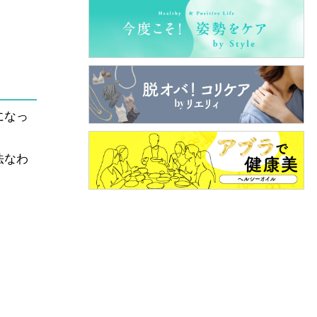
になっ
法なわ