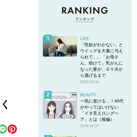
LIFE
「性欲がわかない」と
ウイッグを大量に与え
られて…。「お母さ
ん、助けて」乳がんに
なった妻が、ＤＶ夫か
ら逃げるまで
2026.08.08
BEAUTY
一気に老ける…！40代
まく
がやってはいけない
「イタ見えロングヘ
ア」とは（後編）
2026.08.07