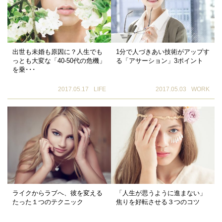
出世も未婚も原因に？人生でも
1分で人づきあい技術がアップす
っとも大変な「40-50代の危機」
る「アサーション」3ポイント
を乗･･･
2017.05.17
LIFE
2017.05.03
WORK
ライクからラブへ、彼を変える
「人生が思うように進まない」
たった１つのテクニック
焦りを好転させる３つのコツ