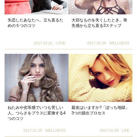
失恋したあなたへ。立ち直るた
大切なものを失くしたとき。喪
めの５つのコツ
失感から立ち直る3ステップ
2017.02.22
LOVE
2017.02.08
WELLNESS
ねたみや劣等感でいつも苦しい
親友はいますか?「ぼっち地獄」
人。つらさをプラスに変換する4
3つの脱出プロセス
つのコツ
2017.01.25
WELLNESS
2017.01.08
LIFE