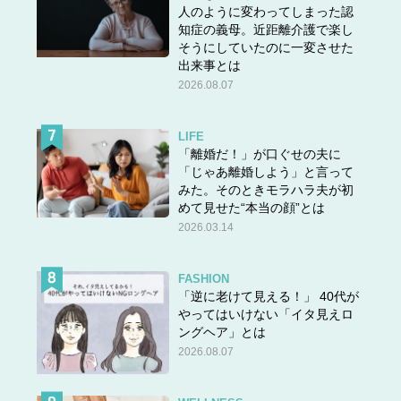
人のように変わってしまった認
知症の義母。近距離介護で楽し
そうにしていたのに一変させた
出来事とは
2026.08.07
LIFE
「離婚だ！」が口ぐせの夫に
「じゃあ離婚しよう」と言って
みた。そのときモラハラ夫が初
めて見せた“本当の顔”とは
2026.03.14
FASHION
「逆に老けて見える！」 40代が
やってはいけない「イタ見えロ
ングヘア」とは
2026.08.07