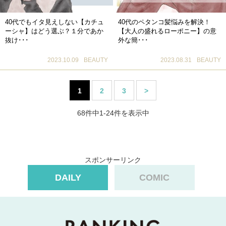
40代でもイタ見えしない【カチュ
40代のペタンコ髪悩みを解決！
ーシャ】はどう選ぶ？１分であか
【大人の盛れるローポニー】の意
抜け･･･
外な簡･･･
2023.10.09
BEAUTY
2023.08.31
BEAUTY
1
2
3
>
68件中1-24件を表示中
スポンサーリンク
DAILY
COMIC