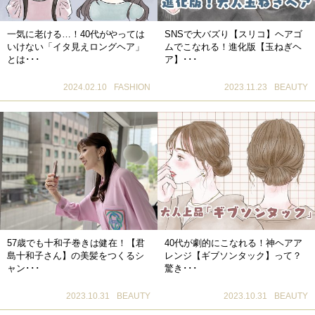
一気に老ける…！40代がやっては
SNSで大バズり【スリコ】ヘアゴ
いけない「イタ見えロングヘア」
ムでこなれる！進化版【玉ねぎヘ
とは･･･
ア】･･･
2024.02.10
FASHION
2023.11.23
BEAUTY
57歳でも十和子巻きは健在！【君
40代が劇的にこなれる！神ヘアア
島十和子さん】の美髪をつくるシ
レンジ【ギブソンタック】って？
ャン･･･
驚き･･･
2023.10.31
BEAUTY
2023.10.31
BEAUTY