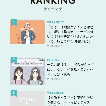
WELLNESS
「あそこは刑務所よ！」と激怒
し、認知症母はデイサービス嫌
いに！息子夫婦が「よかれと思
って」犯していた間違いとは
2026.08.07
BEAUTY
一気に老ける…！40代がやって
はいけない「イタ見えロングヘ
ア」とは（後編）
2026.08.07
WELLNESS
【画像ギャラリー】姿勢と呼吸
を整える、おうちピラティス