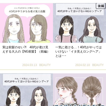
実は前髪のせい?! 40代が老け見
一気に老ける…！40代がやっては
えする大人の【NG前髪】（前編）
いけない「イタ見えロングヘア」
とは･･･
2024.03.13
BEAUTY
2024.02.10
BEAUTY