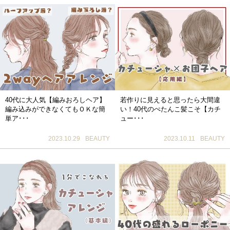
40代に大人気【編みおろしヘア】
若作りに見えると思ったら大間違
編み込みができなくてもＯＫな簡
い！40代のぺたんこ髪こそ【カチ
単ア･･･
ュー･･･
2023.10.29
BEAUTY
2023.10.11
BEAUTY