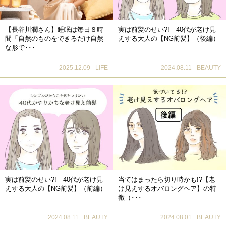
【長谷川潤さん】睡眠は毎日８時
実は前髪のせい?! 40代が老け見
間「自然のものをできるだけ自然
えする大人の【NG前髪】（後編）
な形で･･･
2025.12.09
LIFE
2024.08.11
BEAUTY
実は前髪のせい?! 40代が老け見
当てはまったら切り時かも!?【老
えする大人の【NG前髪】（前編）
け見えするオバロングヘア】の特
徴（･･･
2024.08.11
BEAUTY
2024.08.01
BEAUTY