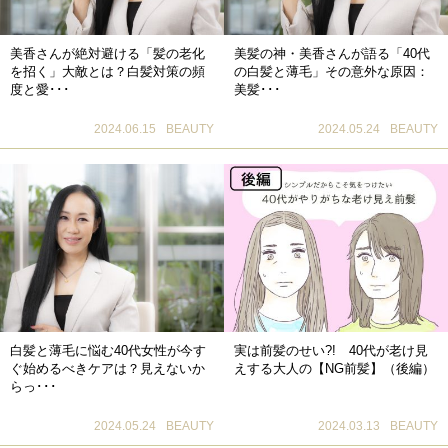
美香さんが絶対避ける「髪の老化
美髪の神・美香さんが語る「40代
を招く」大敵とは？白髪対策の頻
の白髪と薄毛」その意外な原因：
度と愛･･･
美髪･･･
2024.06.15
BEAUTY
2024.05.24
BEAUTY
白髪と薄毛に悩む40代女性が今す
実は前髪のせい?! 40代が老け見
ぐ始めるべきケアは？見えないか
えする大人の【NG前髪】（後編）
らっ･･･
2024.05.24
BEAUTY
2024.03.13
BEAUTY