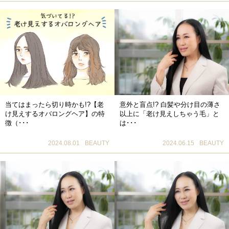
当てはまったら切り時かも!?【老
意外と盲点!? 白髪や分け目の薄さ
け見えするオバロングヘア】の特
以上に「老け見えしちゃう毛」と
徴（･･･
は･･･
2024.08.01
BEAUTY
2024.06.15
BEAUTY