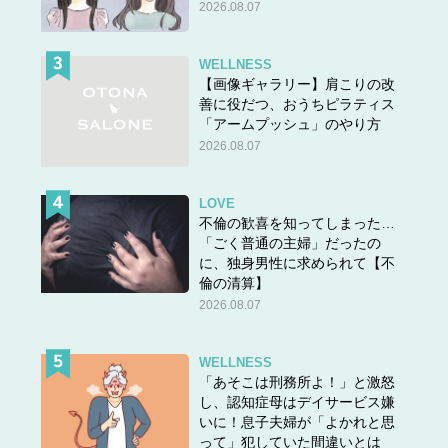
2026.08.07
WELLNESS
【画像ギャラリー】肩こりの改
善に役だつ、おうちピラティス
「アームプッシュ」のやり方
2026.08.07
LOVE
不倫の歓喜を知ってしまった…
「ごく普通の主婦」だったの
に、独身男性に求められて【不
倫の清算】
2026.08.07
WELLNESS
「あそこは刑務所よ！」と激怒
し、認知症母はデイサービス嫌
いに！息子夫婦が「よかれと思
って」犯していた間違いとは