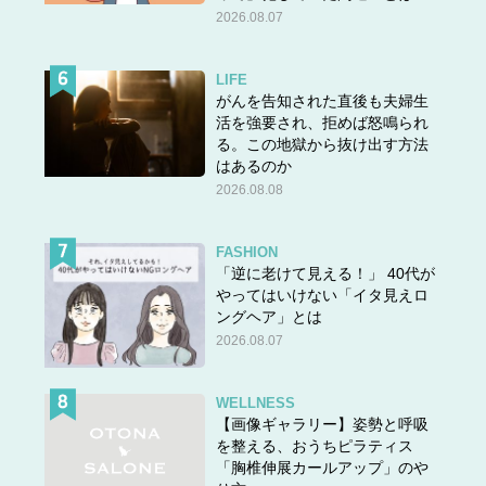
2026.08.07
LIFE
がんを告知された直後も夫婦生
活を強要され、拒めば怒鳴られ
る。この地獄から抜け出す方法
はあるのか
2026.08.08
FASHION
「逆に老けて見える！」 40代が
やってはいけない「イタ見えロ
ングヘア」とは
2026.08.07
WELLNESS
【画像ギャラリー】姿勢と呼吸
を整える、おうちピラティス
「胸椎伸展カールアップ」のや