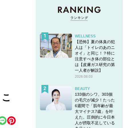
WELLNESS
【恐怖】夏の体臭の犯
人は「トイレのあのニ
オイ」と同じ！？特に
注意すべき体の部位と
は【皮膚ガス研究の第
一人者が解説】
2026.08.03
BEAUTY
133個のシワ、303個
きこ
の毛穴が減少！たった
6週間で「肌年齢が最
大マイナス7歳」を叶
えた。圧倒的に今日本
人が摂取不足している