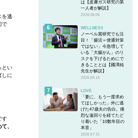
は【皮膚ガス研究の第
一人者が解説】
2026.08.06
スを逃
切で
WELLNESS
ノーベル賞研究でも注
目！「腸活＝便通対策
ではない」今急増して
いる「大腸がん」のリ
スクを下げるためにで
きることとは【國澤純
っとい
先生が解説】
ばしに
2026.06.16
LOVE
「妻に、もう一度求め
てほしかった」外に逃
げた47歳夫の告白。痛
烈な遠回りを経てたど
です
り着いた「10数年目の
めて、
本音」
2026.07.31