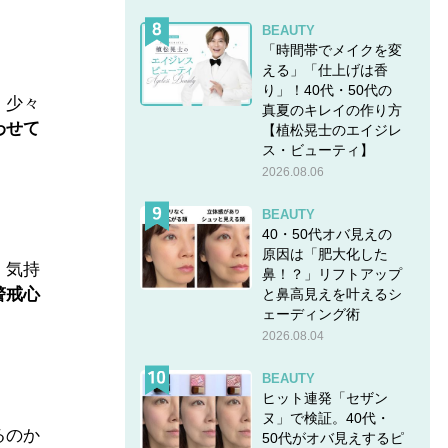
BEAUTY
「時間帯でメイクを変
える」「仕上げは香
り」！40代・50代の
、少々
真夏のキレイの作り方
わせて
【植松晃士のエイジレ
ス・ビューティ】
2026.08.06
BEAUTY
40・50代オバ見えの
原因は「肥大化した
、気持
鼻！？」リフトアップ
警戒心
と鼻高見えを叶えるシ
ェーディング術
2026.08.04
BEAUTY
ヒット連発「セザン
ヌ」で検証。40代・
るのか
50代がオバ見えするピ