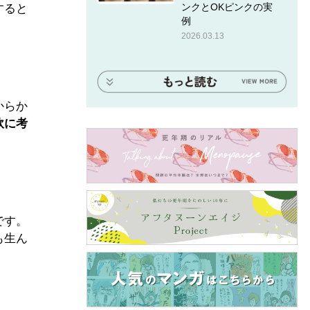
ンクとOKピンクの実
すると
例
2026.03.13
からか
軟に考
です。
も生ん