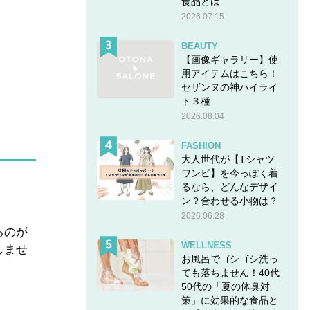
食品とは
2026.07.15
BEAUTY
【画像ギャラリー】使
用アイテムはこちら！
セザンヌの神ハイライ
ト３種
2026.08.04
FASHION
大人世代が【Tシャツ
ワンピ】を今っぽく着
るなら、どんなデザイ
ン？合わせる小物は？
2026.06.28
るのが
WELLNESS
しませ
お風呂でゴシゴシ洗っ
ても落ちません！40代
50代の「夏の体臭対
策」に効果的な食品と