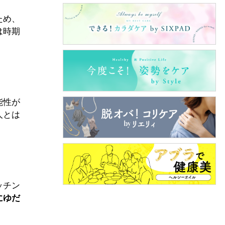
ため、
は時期
能性が
人とは
ッチン
にゆだ