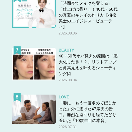
「時間帯でメイクを変える」
「仕上げは香り」！40代・50代
の真夏のキレイの作り方【植松
晃士のエイジレス・ビューテ
ィ】
2026.08.06
BEAUTY
40・50代オバ見えの原因は「肥
大化した鼻！？」リフトアップ
と鼻高見えを叶えるシェーディ
ング術
2026.08.04
LOVE
「妻に、もう一度求めてほしか
った」外に逃げた47歳夫の告
白。痛烈な遠回りを経てたどり
着いた「10数年目の本音」
2026.07.31