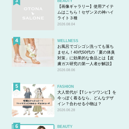
BEAUTY
【画像ギャラリー】使用アイテ
ムはこちら！セザンヌの神ハイ
ライト３種
2026.08.04
WELLNESS
お風呂でゴシゴシ洗っても落ち
ません！40代50代の「夏の体臭
対策」に効果的な食品とは【皮
膚ガス研究の第一人者が解説】
2026.08.06
FASHION
大人世代が【Tシャツワンピ】を
今っぽく着るなら、どんなデザ
イン？合わせる小物は？
2026.06.28
BEAUTY