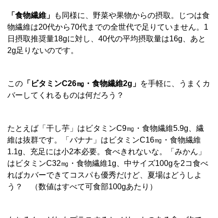
「食物繊維」
も同様に、野菜や果物からの摂取。じつは食
物繊維は20代から70代までの全世代で足りていません。1
日摂取推奨量18gに対し、40代の平均摂取量は16g、あと
2g足りないのです。
この
「ビタミンC26㎎・食物繊維2g」
を手軽に、うまくカ
バーしてくれるものは何だろう？
たとえば「干し芋」はビタミンC9㎎・食物繊維5.9g、繊
維は抜群です。「バナナ」はビタミンC16㎎・食物繊維
1.1g、充足には小2本必要。食べきれないな。「みかん」
はビタミンC32㎎・食物繊維1g、中サイズ100gを2コ食べ
ればカバーできてコスパも優秀だけど、夏場はどうしよ
う？ （数値はすべて可食部100gあたり）