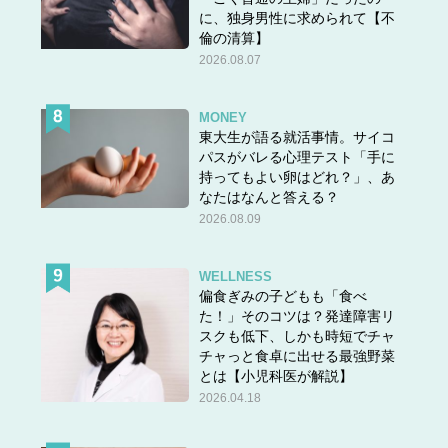
に、独身男性に求められて【不
倫の清算】
2026.08.07
MONEY
東大生が語る就活事情。サイコ
パスがバレる心理テスト「手に
持ってもよい卵はどれ？」、あ
なたはなんと答える？
2026.08.09
WELLNESS
偏食ぎみの子どもも「食べ
た！」そのコツは？発達障害リ
スクも低下、しかも時短でチャ
チャっと食卓に出せる最強野菜
とは【小児科医が解説】
2026.04.18