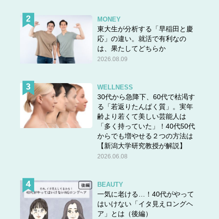
MONEY
東大生が分析する「早稲田と慶
応」の違い。就活で有利なの
は、果たしてどちらか
2026.08.09
WELLNESS
30代から急降下、60代で枯渇す
る「若返りたんぱく質」。実年
齢より若くて美しい芸能人は
「多く持っていた」！40代50代
からでも増やせる２つの方法は
【新潟大学研究教授が解説】
2026.06.08
BEAUTY
一気に老ける…！40代がやって
はいけない「イタ見えロングヘ
ア」とは（後編）