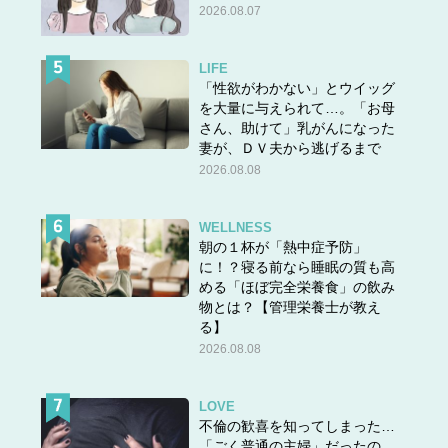
2026.08.07
LIFE
「性欲がわかない」とウイッグ
を大量に与えられて…。「お母
さん、助けて」乳がんになった
妻が、ＤＶ夫から逃げるまで
2026.08.08
WELLNESS
朝の１杯が「熱中症予防」
に！？寝る前なら睡眠の質も高
める「ほぼ完全栄養食」の飲み
物とは？【管理栄養士が教え
る】
2026.08.08
LOVE
不倫の歓喜を知ってしまった…
「ごく普通の主婦」だったの