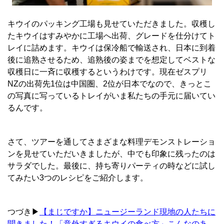
キウイのパッキング工場も見せていただきました。収穫し
たキウイはすみやかに工場へ出荷、グレードを仕分けてト
レイに詰めます。キウイは保冷船で輸送され、日本に到着
後に追熟させるため、追熟後の姿までを想定してベストな
収穫日に一斉に収穫するというわけです。現在ゼスプリ
NZの出荷先1位は中国圏、2位が日本でなので、きっとこ
の写真に写っているトレイがいま私たちの手元に届いてい
るんです。
さて、ツアーを通してさまざまな料理デモンストレーショ
ンを見せていただいきましたが、中でも印象に残ったのは
サラダでした。最後に、持ち寄りパーティの時などに試し
てみたい3つのレシピをご紹介します。
つづき▶
【まじですか】ニュージーランド現地の人たちに
聞きました！「意外すぎるキウイの食べ方」こんなのあ