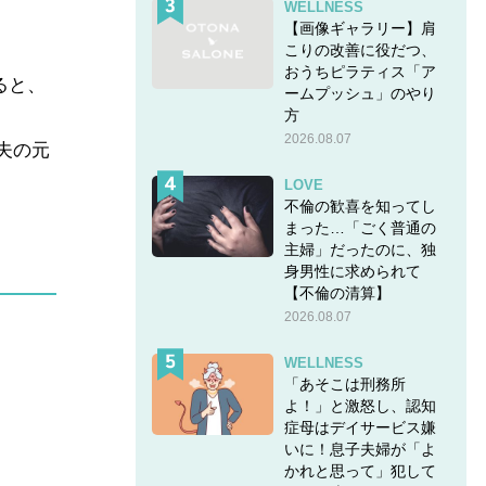
WELLNESS
【画像ギャラリー】肩
こりの改善に役だつ、
おうちピラティス「ア
ると、
ームプッシュ」のやり
方
2026.08.07
夫の元
LOVE
不倫の歓喜を知ってし
まった…「ごく普通の
主婦」だったのに、独
身男性に求められて
【不倫の清算】
2026.08.07
WELLNESS
「あそこは刑務所
よ！」と激怒し、認知
症母はデイサービス嫌
いに！息子夫婦が「よ
かれと思って」犯して