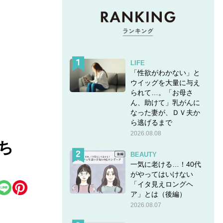
LIFE
「性欲がわかない」と
ウイッグを大量に与え
られて…。「お母さ
ん、助けて」乳がんに
なった妻が、ＤＶ夫か
ら逃げるまで
2026.08.08
ち
BEAUTY
一気に老ける…！40代
がやってはいけない
「イタ見えロングヘ
ア」とは（後編）
2026.08.07