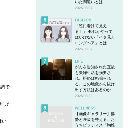
いた間違いとは
2026.08.07
FASHION
「逆に老けて見え
る！」 40代がやって
はいけない「イタ見え
ロングヘア」とは
2026.08.07
LIFE
がんを告知された直後
も夫婦生活を強要さ
れ、拒めば怒鳴られ
る。この地獄から抜け
口調で
出す方法はあるのか
2026.08.08
婚した
WELLNESS
【画像ギャラリー】姿
勢と呼吸を整える、お
舞い
うちピラティス「胸椎