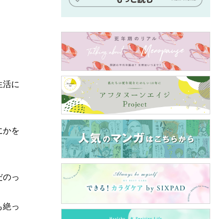
生活に
にかを
だのっ
も絶っ