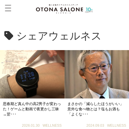
シェアウェルネス
思春期ど真ん中の高2男子が変わっ
まさかの「減らしたほうがいい」
た！ゲームと動画で夜更かし三昧
意外な食べ物とは？塩もお酒も
→翌･･･
「よくな･･･
2026.01.30
WELLNESS
2024.09.03
WELLNESS