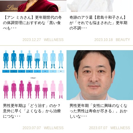
【アン ミカさん】更年期世代の冬
奇跡のアラ還【君島十和子さん】
の体調管理におすすめな「黒い食
が「それでも悩まされた」更年期
べも･･･
の不調･･･
2023.12.27
WELLNESS
2023.10.18
BEAUTY
男性更年期は「どう治す」のか？
男性更年期「女性に興味のなくな
意外に早く「よくなる」から治療
った男性は寿命が尽きる」。おか
につな･･･
しいな･･･
2023.07.07
WELLNESS
2023.07.07
WELLNESS