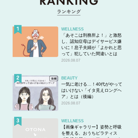
WELLNESS
「あそこは刑務所よ！」と激怒
し、認知症母はデイサービス嫌
いに！息子夫婦が「よかれと思
って」犯していた間違いとは
2026.08.07
BEAUTY
一気に老ける…！40代がやって
はいけない「イタ見えロングヘ
ア」とは（後編）
2026.08.07
WELLNESS
【画像ギャラリー】姿勢と呼吸
を整える、おうちピラティス