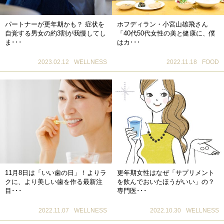
パートナーが更年期かも？ 症状を
ホフディラン・小宮山雄飛さん
自覚する男女の約3割が我慢してし
「40代50代女性の美と健康に、僕
ま･･･
はカ･･･
2023.02.12
WELLNESS
2022.11.18
FOOD
11月8日は「いい歯の日」！よりラ
更年期女性はなぜ「サプリメント
クに、より美しい歯を作る最新注
を飲んでおいたほうがいい」の？
目･･･
専門医･･･
2022.11.07
WELLNESS
2022.10.30
WELLNESS