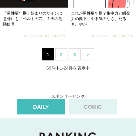
「男性更年期」始まりのサインは
これが男性更年期？集中力と瞬発
意外にも「ベルトの穴」？夫の危
力の低下、やる気のなさ、だる
険信号･･･
さ。やが･･･
2022.09.28
WELLNESS
2022.09.21
WELLNESS
1
2
3
>
69件中1-24件を表示中
スポンサーリンク
DAILY
COMIC