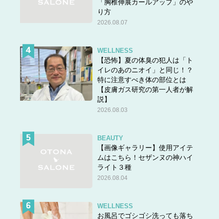
「胸椎伸展カールアップ」のや
り方
2026.08.07
WELLNESS
【恐怖】夏の体臭の犯人は「ト
イレのあのニオイ」と同じ！？
特に注意すべき体の部位とは
【皮膚ガス研究の第一人者が解
説】
2026.08.03
BEAUTY
【画像ギャラリー】使用アイテ
ムはこちら！セザンヌの神ハイ
ライト３種
2026.08.04
WELLNESS
お風呂でゴシゴシ洗っても落ち