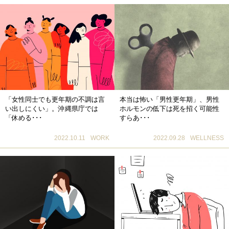
「女性同士でも更年期の不調は言
本当は怖い「男性更年期」、男性
い出しにくい」。沖縄県庁では
ホルモンの低下は死を招く可能性
「休める･･･
すらあ･･･
2022.10.11
WORK
2022.09.28
WELLNESS