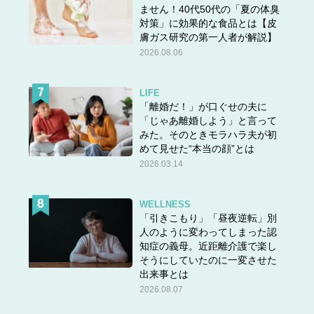
ません！40代50代の「夏の体臭
対策」に効果的な食品とは【皮
膚ガス研究の第一人者が解説】
2026.08.06
LIFE
「離婚だ！」が口ぐせの夫に
「じゃあ離婚しよう」と言って
みた。そのときモラハラ夫が初
めて見せた“本当の顔”とは
2026.03.14
WELLNESS
「引きこもり」「昼夜逆転」別
人のように変わってしまった認
知症の義母。近距離介護で楽し
そうにしていたのに一変させた
出来事とは
2026.08.07