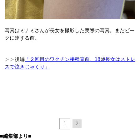
写真はミナミさんが長女を撮影した実際の写真。まだピー
クに達する前。
＞＞後編
「２回目のワクチン接種直前、18歳長女はストレ
スで泣きじゃくり」
1
2
■編集部より■