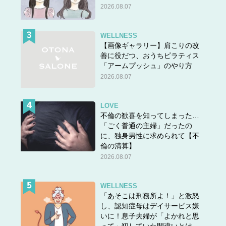
2026.08.07
WELLNESS
【画像ギャラリー】肩こりの改
善に役だつ、おうちピラティス
「アームプッシュ」のやり方
2026.08.07
LOVE
不倫の歓喜を知ってしまった…
「ごく普通の主婦」だったの
に、独身男性に求められて【不
倫の清算】
2026.08.07
WELLNESS
「あそこは刑務所よ！」と激怒
し、認知症母はデイサービス嫌
いに！息子夫婦が「よかれと思