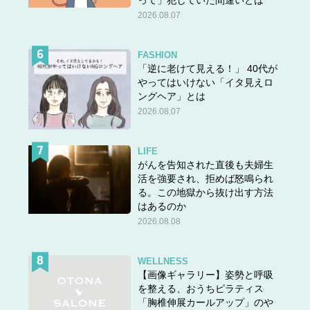
って」犯していた間違いとは
2026.08.07
FASHION
「逆に老けて見える！」 40代が
やってはいけない「イタ見えロ
ングヘア」とは
2026.08.07
LIFE
がんを告知された直後も夫婦生
活を強要され、拒めば怒鳴られ
る。この地獄から抜け出す方法
はあるのか
2026.08.08
WELLNESS
【画像ギャラリー】姿勢と呼吸
を整える、おうちピラティス
「胸椎伸展カールアップ」のや