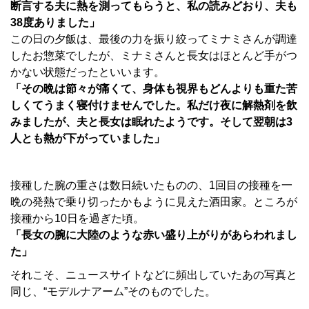
断言する夫に熱を測ってもらうと、私の読みどおり、夫も
38度ありました」
この日の夕飯は、最後の力を振り絞ってミナミさんが調達
したお惣菜でしたが、ミナミさんと長女はほとんど手がつ
かない状態だったといいます。
「その晩は節々が痛くて、身体も視界もどんよりも重た苦
しくてうまく寝付けませんでした。私だけ夜に解熱剤を飲
みましたが、夫と長女は眠れたようです。そして翌朝は3
人とも熱が下がっていました」
接種した腕の重さは数日続いたものの、1回目の接種を一
晩の発熱で乗り切ったかもように見えた酒田家。ところが
接種から10日を過ぎた頃。
「長女の腕に大陸のような赤い盛り上がりがあらわれまし
た」
それこそ、ニュースサイトなどに頻出していたあの写真と
同じ、“モデルナアーム”そのものでした。