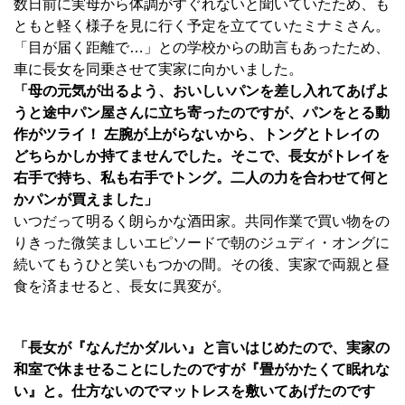
数日前に実母から体調がすぐれないと聞いていたため、も
ともと軽く様子を見に行く予定を立てていたミナミさん。
「目が届く距離で…」との学校からの助言もあったため、
車に長女を同乗させて実家に向かいました。
「母の元気が出るよう、おいしいパンを差し入れてあげよ
うと途中パン屋さんに立ち寄ったのですが、パンをとる動
作がツライ！ 左腕が上がらないから、トングとトレイの
どちらかしか持てませんでした。そこで、長女がトレイを
右手で持ち、私も右手でトング。二人の力を合わせて何と
かパンが買えました」
いつだって明るく朗らかな酒田家。共同作業で買い物をの
りきった微笑ましいエピソードで朝のジュディ・オングに
続いてもうひと笑いもつかの間。その後、実家で両親と昼
食を済ませると、長女に異変が。
「長女が『なんだかダルい』と言いはじめたので、実家の
和室で休ませることにしたのですが『畳がかたくて眠れな
い』と。仕方ないのでマットレスを敷いてあげたのです