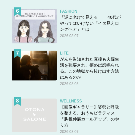
FASHION
「逆に老けて見える！」 40代が
やってはいけない「イタ見えロ
ングヘア」とは
2026.08.07
LIFE
がんを告知された直後も夫婦生
活を強要され、拒めば怒鳴られ
る。この地獄から抜け出す方法
はあるのか
2026.08.08
WELLNESS
【画像ギャラリー】姿勢と呼吸
を整える、おうちピラティス
「胸椎伸展カールアップ」のや
り方
2026.08.07