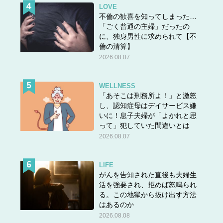
LOVE
不倫の歓喜を知ってしまった…
「ごく普通の主婦」だったの
に、独身男性に求められて【不
倫の清算】
2026.08.07
WELLNESS
「あそこは刑務所よ！」と激怒
し、認知症母はデイサービス嫌
いに！息子夫婦が「よかれと思
って」犯していた間違いとは
2026.08.07
LIFE
がんを告知された直後も夫婦生
活を強要され、拒めば怒鳴られ
る。この地獄から抜け出す方法
はあるのか
2026.08.08