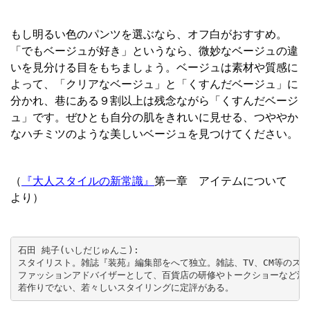
もし明るい色のパンツを選ぶなら、オフ白がおすすめ。
「でもベージュが好き」というなら、微妙なベージュの違
いを見分ける目をもちましょう。ベージュは素材や質感に
よって、「クリアなベージュ」と「くすんだベージュ」に
分かれ、巷にある９割以上は残念ながら「くすんだベージ
ュ」です。ぜひとも自分の肌をきれいに見せる、つややか
なハチミツのような美しいベージュを見つけてください。
（
『大人スタイルの新常識』
第一章 アイテムについて
より）
石田 純子(いしだじゅんこ):

スタイリスト。雑誌『装苑』編集部をへて独立。雑誌、TV、CM等のスタ
ファッションアドバイザーとして、百貨店の研修やトークショーなど活躍
若作りでない、若々しいスタイリングに定評がある。