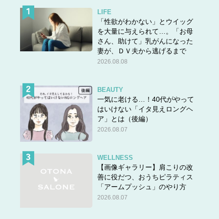
LIFE
「性欲がわかない」とウイッグ
を大量に与えられて…。「お母
さん、助けて」乳がんになった
妻が、ＤＶ夫から逃げるまで
2026.08.08
BEAUTY
一気に老ける…！40代がやって
はいけない「イタ見えロングヘ
ア」とは（後編）
2026.08.07
WELLNESS
【画像ギャラリー】肩こりの改
善に役だつ、おうちピラティス
「アームプッシュ」のやり方
2026.08.07