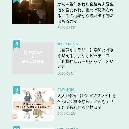
がんを告知された直後も夫婦生
活を強要され、拒めば怒鳴られ
る。この地獄から抜け出す方法
はあるのか
2026.08.08
WELLNESS
【画像ギャラリー】姿勢と呼吸
を整える、おうちピラティス
「胸椎伸展カールアップ」のや
り方
2026.08.07
FASHION
大人世代が【Tシャツワンピ】を
今っぽく着るなら、どんなデザ
イン？合わせる小物は？
2026.06.28