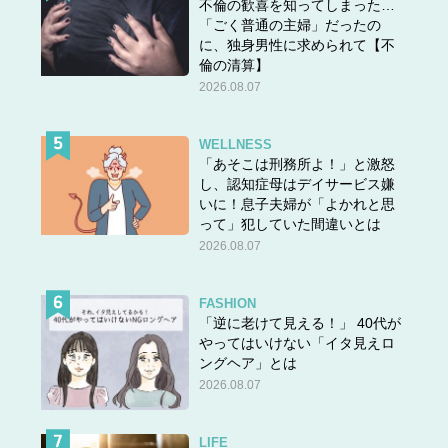
不倫の歓喜を知ってしまった…
「ごく普通の主婦」だったの
に、独身男性に求められて【不
倫の清算】
2026.08.07
WELLNESS
「あそこは刑務所よ！」と激怒
し、認知症母はデイサービス嫌
いに！息子夫婦が「よかれと思
って」犯していた間違いとは
2026.08.07
FASHION
「逆に老けて見える！」 40代が
やってはいけない「イタ見えロ
ングヘア」とは
2026.08.07
LIFE