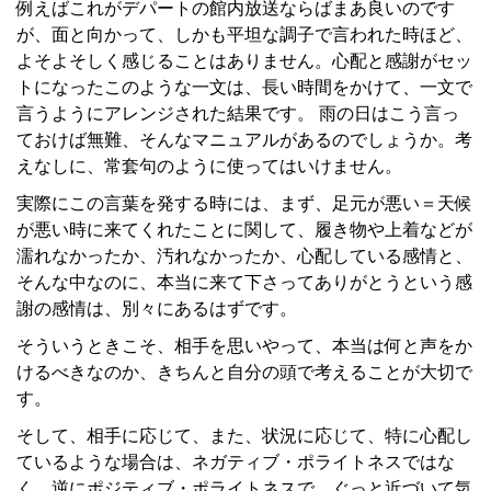
例えばこれがデパートの館内放送ならばまあ良いのです
が、面と向かって、しかも平坦な調子で言われた時ほど、
よそよそしく感じることはありません。心配と感謝がセッ
トになったこのような一文は、長い時間をかけて、一文で
言うようにアレンジされた結果です。 雨の日はこう言っ
ておけば無難、そんなマニュアルがあるのでしょうか。考
えなしに、常套句のように使ってはいけません。
実際にこの言葉を発する時には、まず、足元が悪い＝天候
が悪い時に来てくれたことに関して、履き物や上着などが
濡れなかったか、汚れなかったか、心配している感情と、
そんな中なのに、本当に来て下さってありがとうという感
謝の感情は、別々にあるはずです。
そういうときこそ、相手を思いやって、本当は何と声をか
けるべきなのか、きちんと自分の頭で考えることが大切で
す。
そして、相手に応じて、また、状況に応じて、特に心配し
ているような場合は、ネガティブ・ポライトネスではな
く、逆にポジティブ・ポライトネスで、ぐっと近づいて気