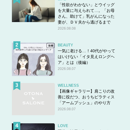
「性欲がわかない」とウイッグ
を大量に与えられて…。「お母
さん、助けて」乳がんになった
妻が、ＤＶ夫から逃げるまで
2026.08.08
BEAUTY
一気に老ける…！40代がやって
はいけない「イタ見えロングヘ
ア」とは（後編）
2026.08.07
WELLNESS
【画像ギャラリー】肩こりの改
善に役だつ、おうちピラティス
「アームプッシュ」のやり方
2026.08.07
LOVE