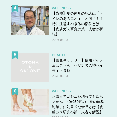
WELLNESS
【恐怖】夏の体臭の犯人は「ト
イレのあのニオイ」と同じ！？
特に注意すべき体の部位とは
【皮膚ガス研究の第一人者が解
説】
2026.08.03
BEAUTY
【画像ギャラリー】使用アイテ
ムはこちら！セザンヌの神ハイ
ライト３種
2026.08.04
WELLNESS
お風呂でゴシゴシ洗っても落ち
ません！40代50代の「夏の体臭
対策」に効果的な食品とは【皮
膚ガス研究の第一人者が解説】