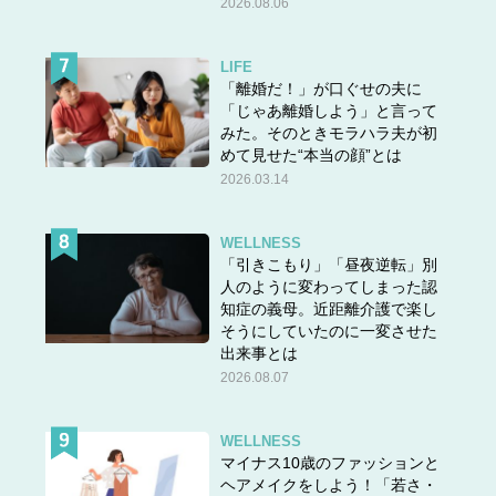
2026.08.06
LIFE
「離婚だ！」が口ぐせの夫に
「じゃあ離婚しよう」と言って
みた。そのときモラハラ夫が初
めて見せた“本当の顔”とは
2026.03.14
WELLNESS
「引きこもり」「昼夜逆転」別
人のように変わってしまった認
知症の義母。近距離介護で楽し
そうにしていたのに一変させた
出来事とは
2026.08.07
WELLNESS
マイナス10歳のファッションと
ヘアメイクをしよう！「若さ・