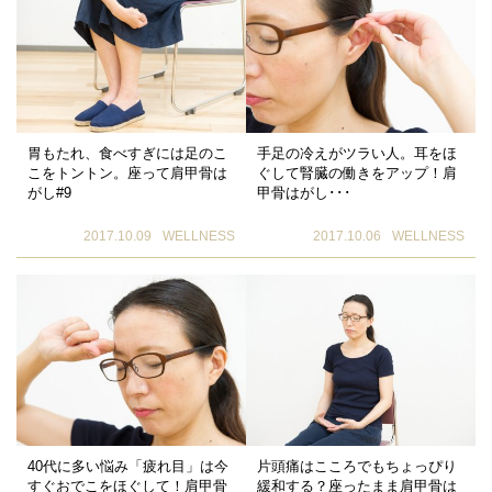
胃もたれ、食べすぎには足のこ
手足の冷えがツラい人。耳をほ
こをトントン。座って肩甲骨は
ぐして腎臓の働きをアップ！肩
がし#9
甲骨はがし･･･
2017.10.09
WELLNESS
2017.10.06
WELLNESS
40代に多い悩み「疲れ目」は今
片頭痛はこころでもちょっぴり
すぐおでこをほぐして！肩甲骨
緩和する？座ったまま肩甲骨は