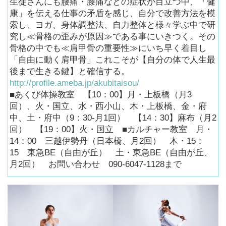
生徒さんにも腰痛・膝痛などの症状が目立つ中、「健
康」を伝える仕事の矛盾を感じ、自分で改善方法を模
索し、ヨガ、身体調整法、自力整体と様々学ぶ中で研
究し≪骨格の歪みが原因≫である事にいきつく。その
骨格の中でも≪肩甲骨の重要性≫にいち早く着目し
「自由に動く肩甲骨」これこそが【自分の体で人生最
後まで生きる鍵】と確信する。
http://profile.ameba.jp/akubitaisou/
■あくび体操教室 【10：00】月・上板橋（月3
回）、火・国立、水・西小山、木・上板橋、金・府
中、土・府中（9：30-月1回） 【14：30】麻布（月2
回） 【19：00】火・国立 ■カルチャー教室 月・
14：00 三越伊勢丹（日本橋、月2回） 木・15：
15 東急BE（自由が丘） 土・東急BE（自由が丘、
月2回） お問い合わせ 090-6047-1128まで