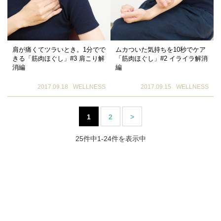
肩が痛くてツラいとき。1分でで
ムカついた気持ちを10秒でケア
きる「筋肉ほぐし」#3 肩こり解
「筋肉ほぐし」#2 イライラ解消
消編
編
2017.09.18
WELLNESS
2017.09.15
WELLNESS
1
2
>
25件中1-24件を表示中