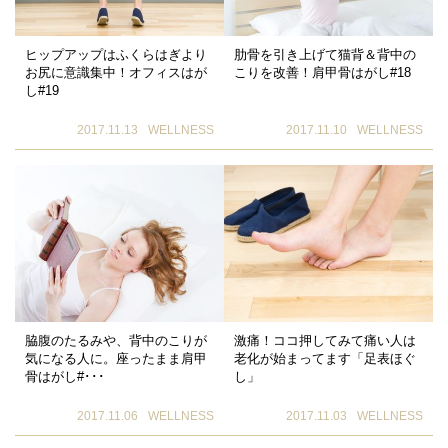
ヒップアップはふくらはぎより
肋骨を引き上げて猫背＆背中の
お尻に意識集中！オフィスはが
こりを改善！肩甲骨はがし#18
し#19
2017.11.13
WELLNESS
2017.11.10
WELLNESS
脇腹のたるみや、背中のこりが
激痛！ココ押してみて痛い人は
気になる人に。座ったまま肩甲
老化が始まってます「足表ほぐ
骨はがし#･･･
し」
2017.11.06
WELLNESS
2017.11.03
WELLNESS