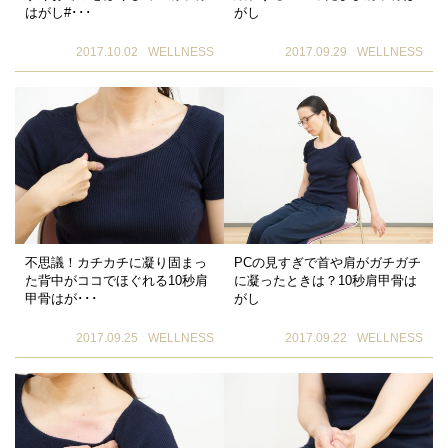
はがし#･･･
がし
2017.10.02
WELLNESS
2017.09.29
WELLNESS
不思議！カチカチに凝り固まっ
PCの見すぎで首や肩がガチガチ
た背中がココでほぐれる10秒肩
に凝ったときは？10秒肩甲骨は
甲骨はが･･･
がし
2017.09.25
WELLNESS
2017.09.22
WELLNESS