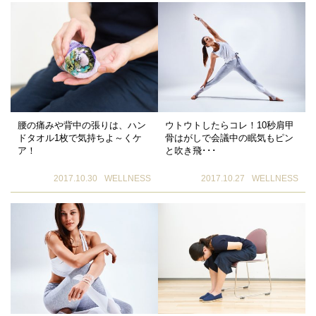
腰の痛みや背中の張りは、ハン
ウトウトしたらコレ！10秒肩甲
ドタオル1枚で気持ちよ～くケ
骨はがしで会議中の眠気もピン
ア！
と吹き飛･･･
2017.10.30
WELLNESS
2017.10.27
WELLNESS