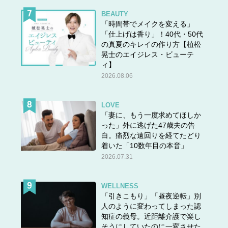
BEAUTY
「時間帯でメイクを変える」
「仕上げは香り」！40代・50代
の真夏のキレイの作り方【植松
晃士のエイジレス・ビューテ
ィ】
2026.08.06
LOVE
「妻に、もう一度求めてほしか
った」外に逃げた47歳夫の告
白。痛烈な遠回りを経てたどり
着いた「10数年目の本音」
2026.07.31
WELLNESS
「引きこもり」「昼夜逆転」別
人のように変わってしまった認
知症の義母。近距離介護で楽し
そうにしていたのに一変させた