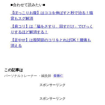
■合わせて読みたい■
【ぽっこりお腹】はココを伸ばすと秒で治る！猫
背もスグ解消
【肩コリ】は「脇をさすり、回すだけ」でびっく
りするほど解消する！
【足やせ】は股関節のコリをとればOK！腰痛も
消える
この記事は
パーソナルトレーナー ・鍼灸師
柴雅仁
スポンサーリンク
スポンサーリンク