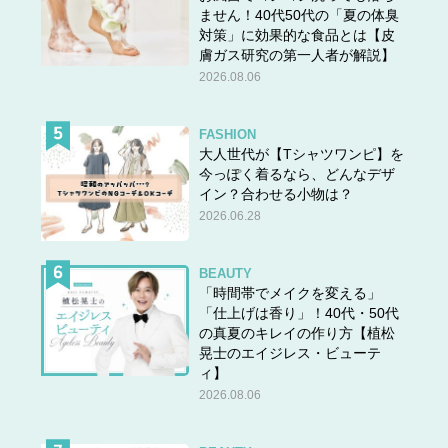
ません！40代50代の「夏の体臭
対策」に効果的な食品とは【皮
膚ガス研究の第一人者が解説】
2026.08.06
FASHION
大人世代が【Tシャツワンピ】を
今っぽく着るなら、どんなデザ
イン？合わせる小物は？
2026.06.28
BEAUTY
「時間帯でメイクを変える」
「仕上げは香り」！40代・50代
の真夏のキレイの作り方【植松
晃士のエイジレス・ビューテ
ィ】
2026.08.06