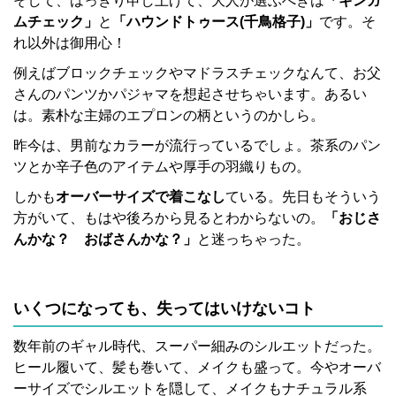
そして、はっきり申し上げて、大人が選ぶべきは
「ギンガ
ムチェック」
と
「ハウンドトゥース(千鳥格子)」
です。そ
れ以外は御用心！
例えばブロックチェックやマドラスチェックなんて、お父
さんのパンツかパジャマを想起させちゃいます。あるい
は。素朴な主婦のエプロンの柄というのかしら。
昨今は、男前なカラーが流行っているでしょ。茶系のパン
ツとか辛子色のアイテムや厚手の羽織りもの。
しかも
オーバーサイズで着こなし
ている。先日もそういう
方がいて、もはや後ろから見るとわからないの。
「おじさ
んかな？ おばさんかな？」
と迷っちゃった。
いくつになっても、失ってはいけないコト
数年前のギャル時代、スーパー細みのシルエットだった。
ヒール履いて、髪も巻いて、メイクも盛って。今やオーバ
ーサイズでシルエットを隠して、メイクもナチュラル系