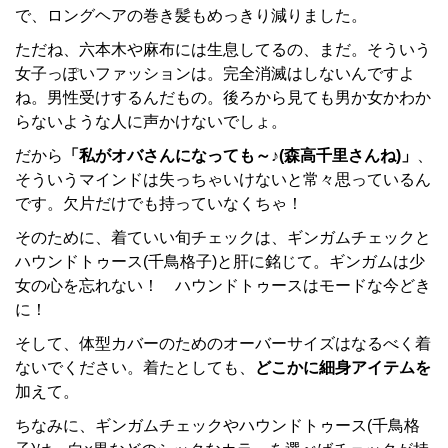
で、ロングヘアの巻き髪もめっきり減りました。
ただね、六本木や麻布には生息してるの、まだ。そういう
女子っぽいファッションは。完全消滅はしないんですよ
ね。男性受けするんだもの。後ろから見ても男か女かわか
らないような人に声かけないでしょ。
だから
「私がオバさんになっても～♪(森高千里さんね)」
、
そういうマインドは失っちゃいけないと常々思っているん
です。欠片だけでも持っていなくちゃ！
そのために、着ていい旬チェックは、ギンガムチェックと
ハウンドトゥース(千鳥格子)と肝に銘じて。ギンガムは少
女の心を忘れない！ ハウンドトゥースはモードな今どき
に！
そして、体型カバーのためのオーバーサイズはなるべく着
ないでください。着たとしても、
どこかに細身アイテムを
加えて。
ちなみに、ギンガムチェックやハウンドトゥース(千鳥格