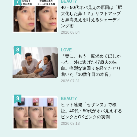
BEAUTY
40・50代オバ見えの原因は「肥
大化した鼻！？」リフトアップ
と鼻高見えを叶えるシェーディ
ング術
2026.08.04
LOVE
「妻に、もう一度求めてほしか
った」外に逃げた47歳夫の告
白。痛烈な遠回りを経てたどり
着いた「10数年目の本音」
2026.07.31
BEAUTY
ヒット連発「セザンヌ」で検
証。40代・50代がオバ見えする
ピンクとOKピンクの実例
2026.03.13