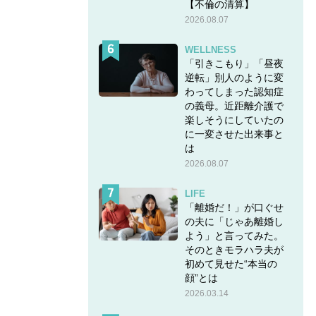
【不倫の清算】
いない
2026.08.07
者にも理
WELLNESS
「引きこもり」「昼夜
逆転」別人のように変
わってしまった認知症
を実現
の義母。近距離介護で
楽しそうにしていたの
に一変させた出来事と
は
2026.08.07
LIFE
「離婚だ！」が口ぐせ
の夫に「じゃあ離婚し
よう」と言ってみた。
そのときモラハラ夫が
初めて見せた“本当の
顔”とは
2026.03.14