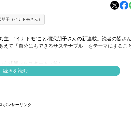
沢朋子（イナトモさん）
ち主、”イナトモ”こと稲沢朋子さんの新連載。読者の皆さ
あえて「自分にもできるサステナブル」をテーマにするこ
いう状態からスタート（笑）。
続きを読む
にしぼって、展開中です~！
AD）によると実は繊維・アパレル業界は石油産業に次ぐ、環
ラ
から）
スポンサーリンク
かかる
・大量消費