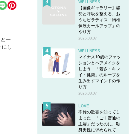
WELLNESS
【画像ギャラリー】姿
勢と呼吸を整える、お
うちピラティス「胸椎
伸展カールアップ」の
やり方
2026.08.07
んと一
とにし
WELLNESS
マイナス10歳のファッ
ションとヘアメイクを
しよう！「若さ・キレ
イ・健康」のループを
生み出すマインドの作
境汚染
り方
2026.08.07
LOVE
不倫の歓喜を知ってし
まった…「ごく普通の
主婦」だったのに、独
身男性に求められて