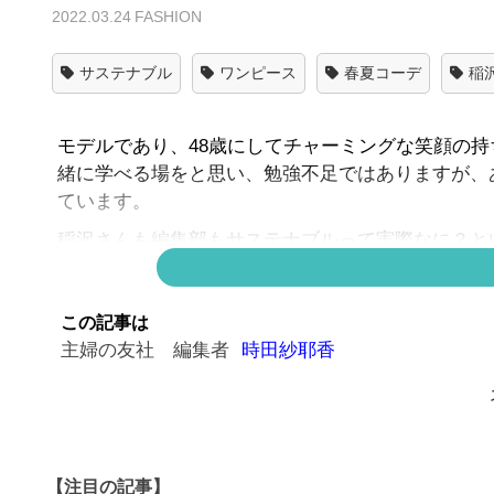
2022.03.24
FASHION
サステナブル
ワンピース
春夏コーデ
稲
モデルであり、48歳にしてチャーミングな笑顔の持
緒に学べる場をと思い、勉強不足ではありますが、
ています。
稲沢さんも編集部もサステナブルって実際なに？と
ひとまずは稲沢さんとも親和性の高いアパレル業界
2019年の資料ですが、国連貿易開発会議（UNCT
この記事は
産業の第2位とレポートしました。（詳しくは
コチ
主婦の友社 編集者
時田紗耶香
SDGs的にいうと、
お洋服を作るのに想像以上に水などの資源が
ファストファッションに代表される大量生産
フェアではない労働力の搾取
【注目の記事】