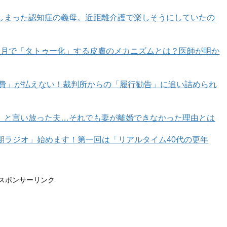
上記が主な環境汚染、ひいては持続可能な社会に寄与して
しまった認知症の義母。近距離介護で楽しそうにしていたの
えなしの消費」から卒業しよう！というのが、SDGs初心
カ月で「タトゥー化」する皮膚のメカニズムとは？医師が明か
だろう？」という視点に立って、進めるこの連載。
スから、いろんな使い方ができるという点でサステナブル
育費」が払えない！裁判所からの「履行勧告」に追い詰められ
」と言い放った夫…それでも妻が離婚できなかった理由とは
ネイビーワンピ
年期ラジオ」始めます！第一回は「リアルタイム40代の更年
スポンサーリンク