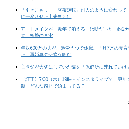
細かいことを言うともーっとたくさんありますが、
「引きこもり」「昼夜逆転」別人のように変わって
と言われる大きな理由。ということで、まずは「考
に一変させた出来事とは
解しやすい
アートメイクが「数年で消える」は嘘だった！約2
初心者にもやさしい「自分たちにできることはなん
す、衝撃の真実
今回はインスタグラムで大人気の
ハッシュニュアン
するファッションを紹介！
年収600万の夫が、過労うつで休職。「月7万の養
た、再婚妻の悲痛な叫び
亡き父が大切にしていた猫を「保健所に連れていけ
オケージョンにも使える！上品な
【訂正】7/30（木）19時～インスタライブで「更
期、どんな感じで始まってる？」