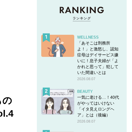
WELLNESS
「あそこは刑務所
よ！」と激怒し、認知
症母はデイサービス嫌
いに！息子夫婦が「よ
かれと思って」犯して
いた間違いとは
2026.08.07
BEAUTY
一気に老ける…！40代
もの
がやってはいけない
「イタ見えロングヘ
.4
ア」とは（後編）
2026.08.07