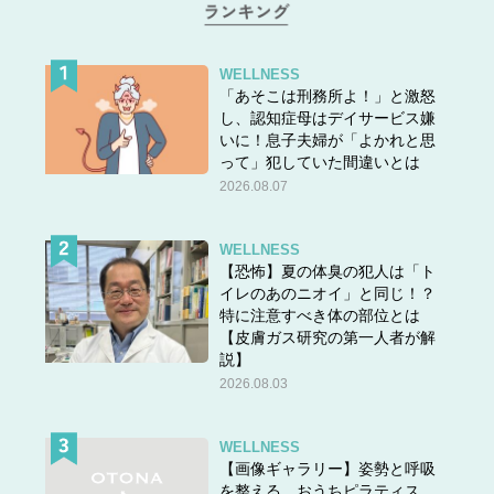
WELLNESS
「あそこは刑務所よ！」と激怒
し、認知症母はデイサービス嫌
いに！息子夫婦が「よかれと思
って」犯していた間違いとは
2026.08.07
WELLNESS
【恐怖】夏の体臭の犯人は「ト
イレのあのニオイ」と同じ！？
特に注意すべき体の部位とは
【皮膚ガス研究の第一人者が解
説】
2026.08.03
WELLNESS
【画像ギャラリー】姿勢と呼吸
を整える、おうちピラティス