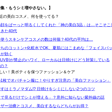
特集・もうシミ増やさない。】
最近の美白コスメ、何を使ってる？
の顔をぱーっと明るくしてくれた「神の美白3品」は…そこそこ
きた40代
段使うスキンケアコスメの数は何個？40代の平均は…
持ちのコットン+化粧水でOK、夏肌にはこまめな「フェイスパ
」が効く
UV剤が禁止のハワイ、ローカルは日焼けにどう対策している
の？
難しい！美ボティを保つファッション＆ケア
の1枚でオバチャン服に！やりすぎ注意の「美白ファッション」
すはミラノマダム!? 日焼けをシミにしない2つのコツ
目で見るだけでシミが増える」？意外に知らない紫外線の話
ーザー治療とコスメ、美白するならどちらがお得？