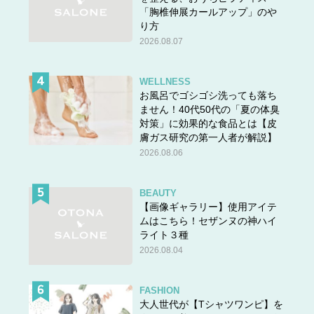
「胸椎伸展カールアップ」のや
り方
2026.08.07
WELLNESS
お風呂でゴシゴシ洗っても落ち
ません！40代50代の「夏の体臭
対策」に効果的な食品とは【皮
膚ガス研究の第一人者が解説】
2026.08.06
BEAUTY
【画像ギャラリー】使用アイテ
ムはこちら！セザンヌの神ハイ
ライト３種
2026.08.04
FASHION
大人世代が【Tシャツワンピ】を