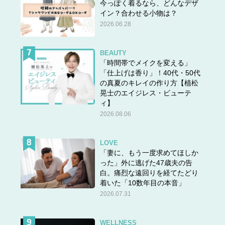
今っぽく着るなら、どんなデザ
イン？合わせる小物は？
2026.06.28
BEAUTY
「時間帯でメイクを変える」
「仕上げは香り」！40代・50代
の真夏のキレイの作り方【植松
晃士のエイジレス・ビューテ
ィ】
2026.08.06
LOVE
「妻に、もう一度求めてほしか
った」外に逃げた47歳夫の告
白。痛烈な遠回りを経てたどり
着いた「10数年目の本音」
2026.07.31
WELLNESS