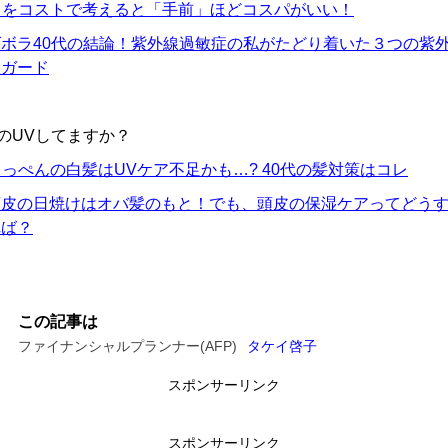
白をコストで考えると「手前」ほどコスパがいい！
ボラ40代の結論！
紫外線過敏症の私がたどり着いた３つの紫
線ガード
のUVしてますか？
っぺんの白髪はUVケア不足かも…? 40代の髪対策はコレ
頭皮の日焼けはオバ髪のもと！でも、頭皮の保湿ケアってどう
れば？
この記事は
ファイナンシャルプランナー(AFP)
タケイ啓子
スポンサーリンク
スポンサーリンク