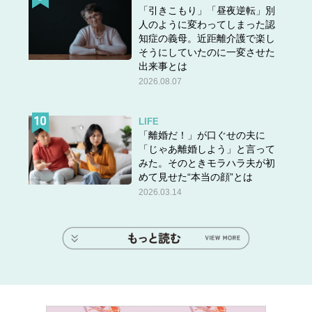
「引きこもり」「昼夜逆転」別
人のように変わってしまった認
知症の義母。近距離介護で楽し
そうにしていたのに一変させた
出来事とは
2026.08.07
LIFE
「離婚だ！」が口ぐせの夫に
「じゃあ離婚しよう」と言って
みた。そのときモラハラ夫が初
めて見せた“本当の顔”とは
2026.03.14