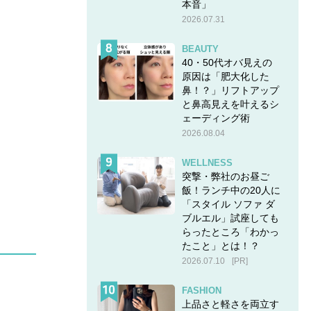
本音」
2026.07.31
BEAUTY
40・50代オバ見えの
原因は「肥大化した
鼻！？」リフトアップ
と鼻高見えを叶えるシ
ェーディング術
2026.08.04
WELLNESS
突撃・弊社のお昼ご
飯！ランチ中の20人に
「スタイル ソファ ダ
ブルエル」試座しても
らったところ「わかっ
たこと」とは！？
2026.07.10
[PR]
FASHION
上品さと軽さを両立す