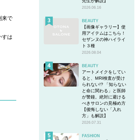
先生が解説】
2026.06.16
到来で
BEAUTY
。
【画像ギャラリー】使
用アイテムはこちら！
かすは
セザンヌの神ハイライ
ト３種
2026.08.04
BEAUTY
アートメイクをしてい
ると、MRI検査が受け
られない!? 「知らない
と命に関わる」と医師
が警鐘。絶対に避ける
べきサロンの見極め方
【後悔しない「入れ
方」も解説】
2026.07.31
FASHION