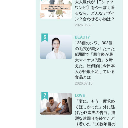
大人世代が【Tシャツ
ワンピ】を今っぽく着
るなら、どんなデザイ
ン？合わせる小物は？
2026.06.28
BEAUTY
133個のシワ、303個
の毛穴が減少！たった
6週間で「肌年齢が最
大マイナス7歳」を叶
えた。圧倒的に今日本
人が摂取不足している
食品とは
2026.07.15
LOVE
「妻に、もう一度求め
てほしかった」外に逃
げた47歳夫の告白。痛
烈な遠回りを経てたど
り着いた「10数年目の