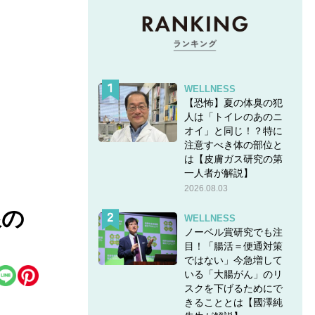
WELLNESS
【恐怖】夏の体臭の犯
人は「トイレのあのニ
オイ」と同じ！？特に
注意すべき体の部位と
は【皮膚ガス研究の第
一人者が解説】
2026.08.03
線の
WELLNESS
ノーベル賞研究でも注
目！「腸活＝便通対策
ではない」今急増して
いる「大腸がん」のリ
スクを下げるためにで
きることとは【國澤純