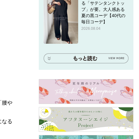
る「サテンタンクトッ
プ」が要。大人感ある
夏の黒コーデ【40代の
毎日コーデ】
2026.08.04
「腰や
になる