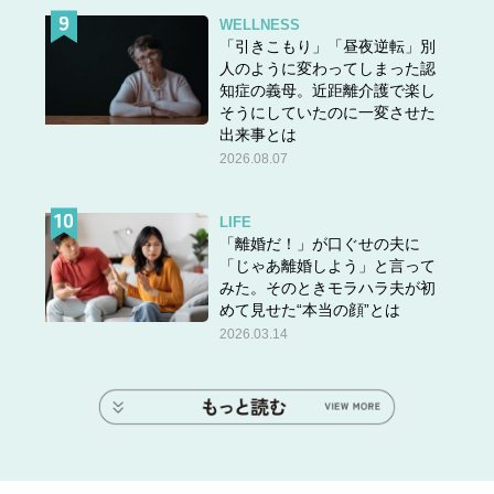
WELLNESS
「引きこもり」「昼夜逆転」別
人のように変わってしまった認
知症の義母。近距離介護で楽し
そうにしていたのに一変させた
出来事とは
2026.08.07
LIFE
「離婚だ！」が口ぐせの夫に
「じゃあ離婚しよう」と言って
みた。そのときモラハラ夫が初
めて見せた“本当の顔”とは
2026.03.14