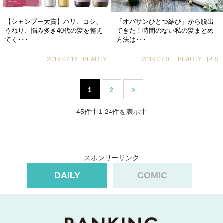
【シャンプー大賞】ハリ、コシ、
「オバサンひとつ結び」から脱出
うねり、悩み多き40代の髪を整え
できた！時間のない私の髪まとめ
てく･･･
方法は･･･
2019.07.16
BEAUTY
2019.07.01
BEAUTY
[PR]
1
2
>
45件中1-24件を表示中
スポンサーリンク
DAILY
COMIC