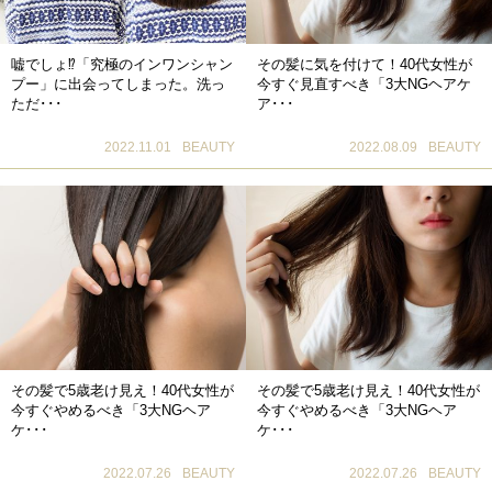
嘘でしょ⁉「究極のインワンシャン
その髪に気を付けて！40代女性が
プー」に出会ってしまった。洗っ
今すぐ見直すべき「3大NGヘアケ
ただ･･･
ア･･･
2022.11.01
BEAUTY
2022.08.09
BEAUTY
その髪で5歳老け見え！40代女性が
その髪で5歳老け見え！40代女性が
今すぐやめるべき「3大NGヘア
今すぐやめるべき「3大NGヘア
ケ･･･
ケ･･･
2022.07.26
BEAUTY
2022.07.26
BEAUTY