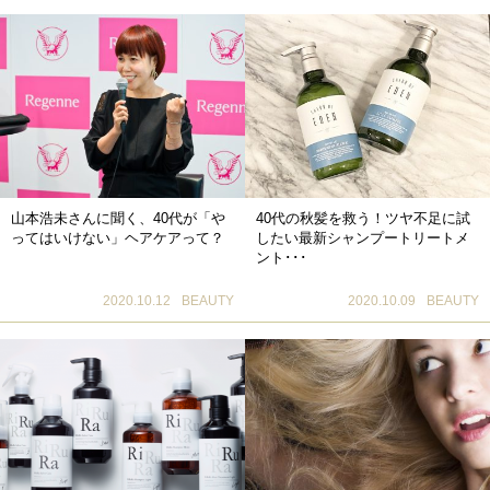
山本浩未さんに聞く、40代が「や
40代の秋髪を救う！ツヤ不足に試
ってはいけない」ヘアケアって？
したい最新シャンプートリートメ
ント･･･
2020.10.12
BEAUTY
2020.10.09
BEAUTY