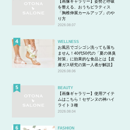
【画像ギャラリー】姿勢と呼吸
を整える、おうちピラティス
「胸椎伸展カールアップ」のや
り方
2026.08.07
WELLNESS
お風呂でゴシゴシ洗っても落ち
ません！40代50代の「夏の体臭
対策」に効果的な食品とは【皮
膚ガス研究の第一人者が解説】
2026.08.06
BEAUTY
【画像ギャラリー】使用アイテ
ムはこちら！セザンヌの神ハイ
ライト３種
2026.08.04
FASHION