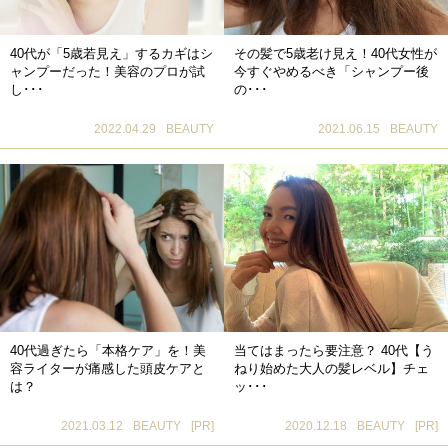
40代が「5歳若見え」するカギはシ
その髪で5歳老け見え！40代女性が
ャンプーだった！美容のプロが試
今すぐやめるべき「シャンプー後
し･･･
の･･･
2022.04.29
BEAUTY
2021.06.15
BEAUTY
40代過ぎたら「本格ケア」を！美
当てはまったら要注意？ 40代【う
容ライターが痛感した頭皮ケアと
ねり始めた大人の髪レベル】チェ
は？
ッ･･･
2021.03.12
BEAUTY
[PR]
2020.12.18
BEAUTY
[PR]