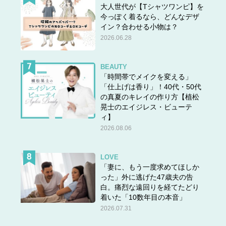
大人世代が【Tシャツワンピ】を
今っぽく着るなら、どんなデザ
イン？合わせる小物は？
2026.06.28
BEAUTY
「時間帯でメイクを変える」
「仕上げは香り」！40代・50代
の真夏のキレイの作り方【植松
晃士のエイジレス・ビューテ
ィ】
2026.08.06
LOVE
「妻に、もう一度求めてほしか
った」外に逃げた47歳夫の告
白。痛烈な遠回りを経てたどり
着いた「10数年目の本音」
2026.07.31