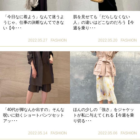
「今日なに着よう」なんて迷うよ
肌を見せても「だらしなくない
うじゃ、仕事の決断なんてできな
人」の違いはどこなのだろう【今
い【今･･･
週を乗り･･･
2022.05.27
FASHION
2022.05.20
FASHION
「40代が脚なんか出すの」そんな
ほんの少しの「強さ」をジャケッ
呪いに効くショートパンツセット
トが私に与えてくれる【今週を乗
アッ･･･
り切る･･･
2022.05.14
FASHION
2022.05.06
FASHION