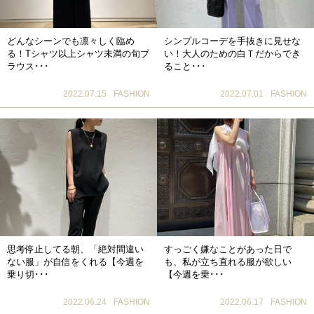
どんなシーンでも凛々しく臨め
シンプルコーデを手抜きに見せな
る！Tシャツ以上シャツ未満の旬ブ
い！大人のための白Ｔだからでき
ラウス･･･
ること･･･
2022.07.15
FASHION
2022.07.01
FASHION
思考停止してる朝、「絶対間違い
すっごく嫌なことがあった日で
ない服」が自信をくれる【今週を
も、私が立ち直れる服が欲しい
乗り切･･･
【今週を乗･･･
2022.06.24
FASHION
2022.06.17
FASHION