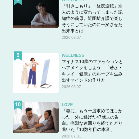
「引きこもり」「昼夜逆転」別
人のように変わってしまった認
知症の義母。近距離介護で楽し
そうにしていたのに一変させた
出来事とは
2026.08.07
WELLNESS
マイナス10歳のファッションと
ヘアメイクをしよう！「若さ・
キレイ・健康」のループを生み
出すマインドの作り方
2026.08.07
LOVE
「妻に、もう一度求めてほしか
った」外に逃げた47歳夫の告
白。痛烈な遠回りを経てたどり
着いた「10数年目の本音」
2026.07.31