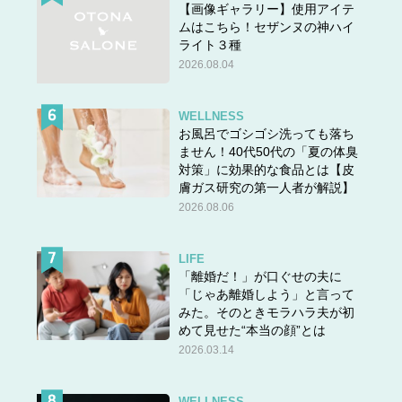
【画像ギャラリー】使用アイテ
ムはこちら！セザンヌの神ハイ
ライト３種
2026.08.04
WELLNESS
お風呂でゴシゴシ洗っても落ち
ません！40代50代の「夏の体臭
対策」に効果的な食品とは【皮
膚ガス研究の第一人者が解説】
2026.08.06
LIFE
「離婚だ！」が口ぐせの夫に
「じゃあ離婚しよう」と言って
みた。そのときモラハラ夫が初
めて見せた“本当の顔”とは
2026.03.14
WELLNESS