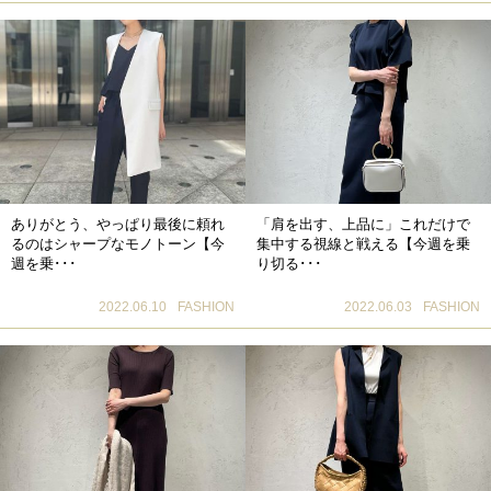
ありがとう、やっぱり最後に頼れ
「肩を出す、上品に」これだけで
るのはシャープなモノトーン【今
集中する視線と戦える【今週を乗
週を乗･･･
り切る･･･
2022.06.10
FASHION
2022.06.03
FASHION