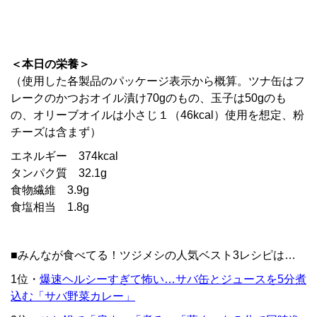
＜本日の栄養＞
（使用した各製品のパッケージ表示から概算。ツナ缶はフ
レークのかつおオイル漬け70gのもの、玉子は50gのも
の、オリーブオイルは小さじ１（46kcal）使用を想定、粉
チーズは含まず）
エネルギー 374kcal
タンパク質 32.1g
食物繊維 3.9g
食塩相当 1.8g
■みんなが食べてる！ツジメシの人気ベスト3レシピは…
1位・
爆速ヘルシーすぎて怖い…サバ缶とジュースを5分煮
込む「サバ野菜カレー」