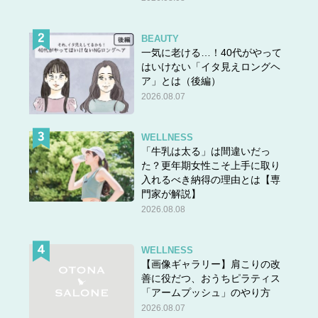
BEAUTY
一気に老ける…！40代がやって
はいけない「イタ見えロングヘ
ア」とは（後編）
2026.08.07
WELLNESS
「牛乳は太る」は間違いだっ
た？更年期女性こそ上手に取り
入れるべき納得の理由とは【専
門家が解説】
2026.08.08
WELLNESS
【画像ギャラリー】肩こりの改
善に役だつ、おうちピラティス
「アームプッシュ」のやり方
2026.08.07