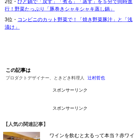
2位・
ひと鍋で「戻す」「煮る」「蒸す」を５分で同時進
行！野菜たっぷり「豚巻きシャキシャキ蒸し鍋」
3位・
コンビニのカット野菜で！「焼き野菜豚汁」と「浅
漬け」
この記事は
プロダクトデザイナー、ときどき料理人
辻村哲也
スポンサーリンク
スポンサーリンク
【人気の関連記事】
ワインを飲むと太るって本当？赤ワイ