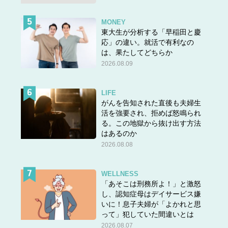
MONEY
東大生が分析する「早稲田と慶
応」の違い。就活で有利なの
は、果たしてどちらか
2026.08.09
LIFE
がんを告知された直後も夫婦生
活を強要され、拒めば怒鳴られ
る。この地獄から抜け出す方法
はあるのか
2026.08.08
WELLNESS
「あそこは刑務所よ！」と激怒
し、認知症母はデイサービス嫌
いに！息子夫婦が「よかれと思
って」犯していた間違いとは
2026.08.07