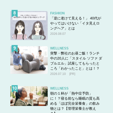
FASHION
「逆に老けて見える！」 40代が
やってはいけない「イタ見えロ
ングヘア」とは
2026.08.07
WELLNESS
突撃・弊社のお昼ご飯！ランチ
中の20人に「スタイル ソファ ダ
ブルエル」試座してもらったと
ころ「わかったこと」とは！？
2026.07.10
[PR]
WELLNESS
朝の１杯が「熱中症予防」
に！？寝る前なら睡眠の質も高
める「ほぼ完全栄養食」の飲み
物とは？【管理栄養士が教え