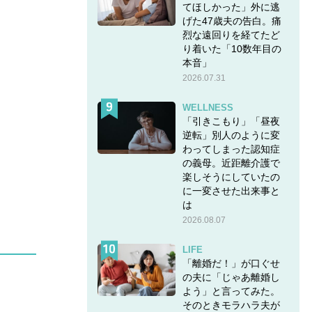
てほしかった」外に逃
げた47歳夫の告白。痛
烈な遠回りを経てたど
り着いた「10数年目の
本音」
2026.07.31
WELLNESS
「引きこもり」「昼夜
逆転」別人のように変
わってしまった認知症
の義母。近距離介護で
楽しそうにしていたの
に一変させた出来事と
は
2026.08.07
LIFE
「離婚だ！」が口ぐせ
の夫に「じゃあ離婚し
よう」と言ってみた。
そのときモラハラ夫が