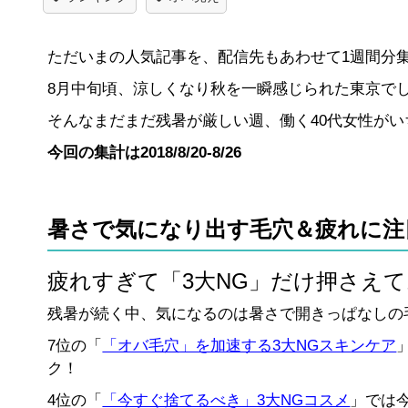
ただいまの人気記事を、配信先もあわせて1週間分集計
8月中旬頃、涼しくなり秋を一瞬感じられた東京で
そんなまだまだ残暑が厳しい週、働く40代女性がい
今回の集計は2018/8/20-8/26
暑さで気になり出す毛穴＆疲れに注
疲れすぎて「3大NG」だけ押さえ
残暑が続く中、気になるのは暑さで開きっぱなしの
7位の「
「オバ毛穴」を加速する3大NGスキンケア
ク！
4位の「
「今すぐ捨てるべき」3大NGコスメ
」では