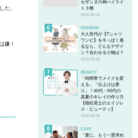
セザンヌの神ハイライ
した。
ト３種
2026.08.04
FASHION
大人世代が【Tシャツ
ワンピ】を今っぽく着
は嫌！
るなら、どんなデザイ
ン？合わせる小物は？
2026.06.28
BEAUTY
「時間帯でメイクを変
える」「仕上げは香
り」！40代・50代の
真夏のキレイの作り方
【植松晃士のエイジレ
ス・ビューティ】
2026.08.06
LOVE
「妻に、もう一度求め