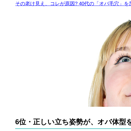
その老け見え、コレが原因? 40代の「オバ毛穴」を
6位・正しい立ち姿勢が、オバ体型