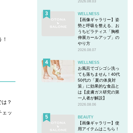
2026.08.03
WELLNESS
【画像ギャラリー】姿
勢と呼吸を整える、お
うちピラティス「胸椎
伸展カールアップ」の
う！
やり方
2026.08.07
WELLNESS
お風呂でゴシゴシ洗っ
ても落ちません！40代
50代の「夏の体臭対
策」に効果的な食品と
は【皮膚ガス研究の第
一人者が解説】
では？
2026.08.06
チェッ
BEAUTY
【画像ギャラリー】使
用アイテムはこちら！