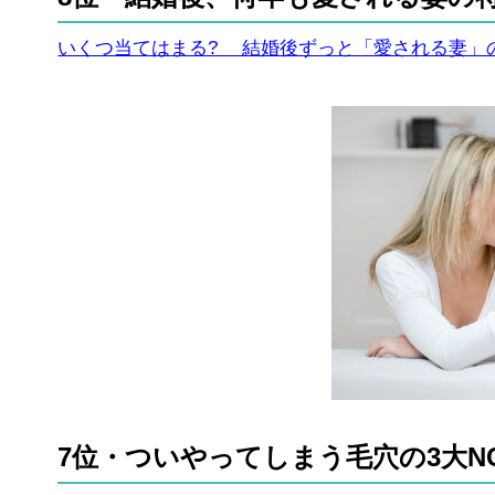
いくつ当てはまる? 結婚後ずっと「愛される妻」
7位・ついやってしまう毛穴の3大