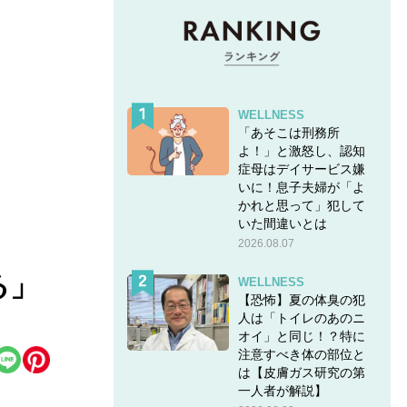
WELLNESS
「あそこは刑務所
よ！」と激怒し、認知
症母はデイサービス嫌
いに！息子夫婦が「よ
かれと思って」犯して
いた間違いとは
2026.08.07
る」
WELLNESS
【恐怖】夏の体臭の犯
人は「トイレのあのニ
オイ」と同じ！？特に
注意すべき体の部位と
は【皮膚ガス研究の第
一人者が解説】