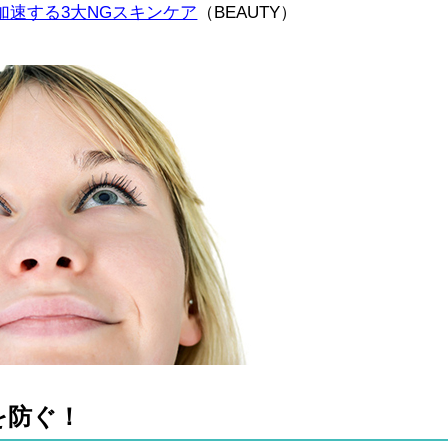
加速する3大NGスキンケア
（BEAUTY）
を防ぐ！