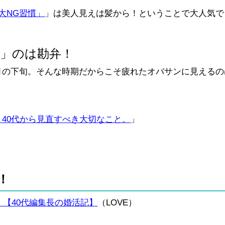
大NG習慣」
」は美人見えは髪から！ということで大人気で
」のは勘弁！
月の下旬。そんな時期だからこそ疲れたオバサンに見えるの
40代から見直すべき大切なこと。
」
！
」【40代編集長の婚活記】
（LOVE）